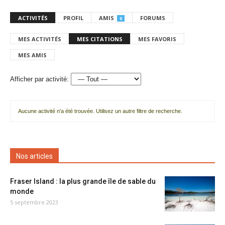
ACTIVITÉS
PROFIL
AMIS
FORUMS
0
MES ACTIVITÉS
MES CITATIONS
MES FAVORIS
MES AMIS
Afficher par activité:
Aucune activité n'a été trouvée. Utilisez un autre filtre de recherche.
Nos articles
Fraser Island : la plus grande île de sable du
monde
5 septembre 2023