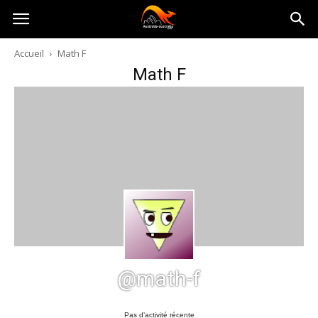
Australia-
Accueil
Math F
Math F
australie.com
@math-f
Pas d’activité récente