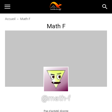
Australia-
Accueil
Math F
Math F
australie.com
@math-f
Pas d’activité récente