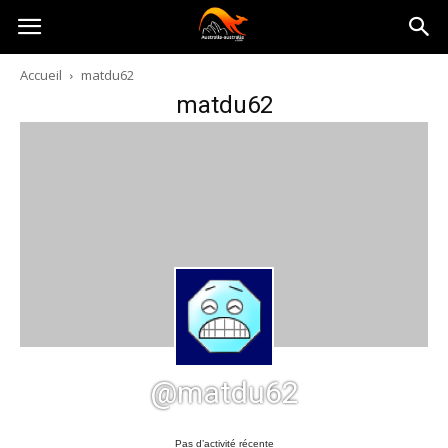
Australia-
Accueil
matdu62
matdu62
australie.com
@matdu62
Pas d’activité récente