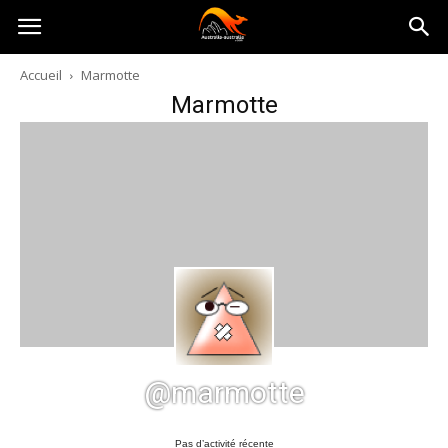
Australia-
Accueil
Marmotte
Marmotte
australie.com
@marmotte
Pas d’activité récente