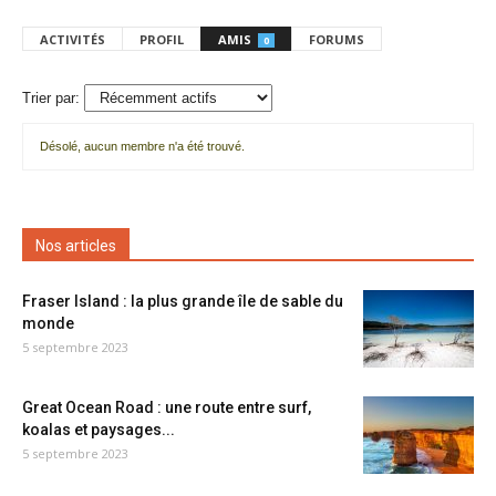
ACTIVITÉS
PROFIL
AMIS
FORUMS
0
Trier par:
Désolé, aucun membre n'a été trouvé.
Mes
amis
Nos articles
Fraser Island : la plus grande île de sable du
monde
5 septembre 2023
Great Ocean Road : une route entre surf,
koalas et paysages...
5 septembre 2023