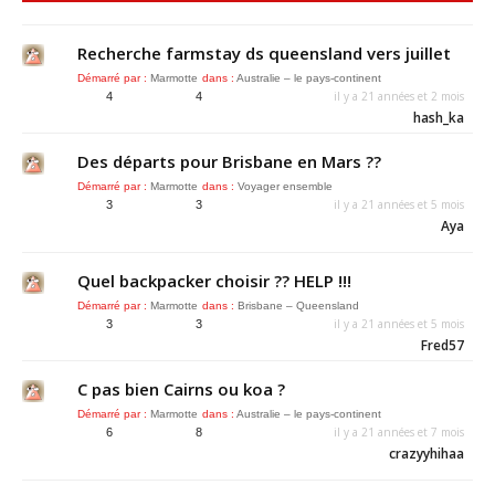
Recherche farmstay ds queensland vers juillet
Démarré par :
Marmotte
dans :
Australie – le pays-continent
il y a 21 années et 2 mois
4
4
hash_ka
Des départs pour Brisbane en Mars ??
Démarré par :
Marmotte
dans :
Voyager ensemble
il y a 21 années et 5 mois
3
3
Aya
Quel backpacker choisir ?? HELP !!!
Démarré par :
Marmotte
dans :
Brisbane – Queensland
il y a 21 années et 5 mois
3
3
Fred57
C pas bien Cairns ou koa ?
Démarré par :
Marmotte
dans :
Australie – le pays-continent
il y a 21 années et 7 mois
6
8
crazyyhihaa