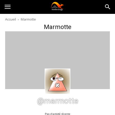
Australia-
Accueil
Marmotte
Marmotte
australie.com
@marmotte
Pas d’activité récente