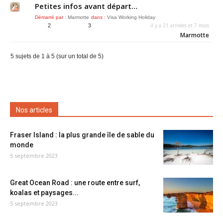
Petites infos avant départ…
Démarré par :
Marmotte
dans :
Visa Working Holiday
il y a 21 années et 7 mois
2
3
Marmotte
5 sujets de 1 à 5 (sur un total de 5)
Nos articles
Fraser Island : la plus grande île de sable du
monde
5 septembre 2023
Great Ocean Road : une route entre surf,
koalas et paysages...
5 septembre 2023