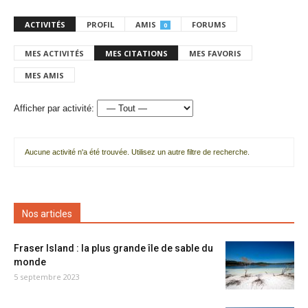
ACTIVITÉS
PROFIL
AMIS
FORUMS
0
MES ACTIVITÉS
MES CITATIONS
MES FAVORIS
MES AMIS
Afficher par activité:
Aucune activité n'a été trouvée. Utilisez un autre filtre de recherche.
Nos articles
Fraser Island : la plus grande île de sable du
monde
5 septembre 2023