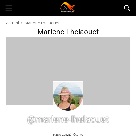
Australia-
Accueil
Marlene Lhelaouet
Marlene Lhelaouet
australie.com
@marlene-lhelaouet
Pas d’activité récente