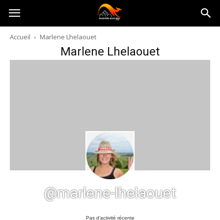
Australia-
Accueil
Marlene Lhelaouet
Marlene Lhelaouet
australie.com
@marlene-lhelaouet
Pas d’activité récente