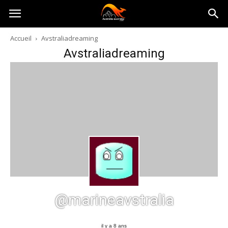
Australia-
Accueil
Avstraliadreaming
Avstraliadreaming
australie.com
@marineavstralia
il y a 8 ans