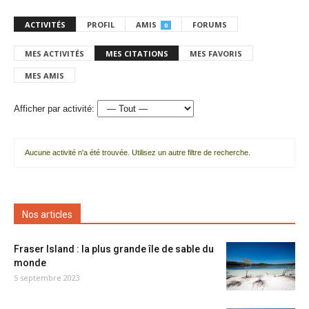
ACTIVITÉS
PROFIL
AMIS
FORUMS
0
MES ACTIVITÉS
MES CITATIONS
MES FAVORIS
MES AMIS
Afficher par activité:
Aucune activité n'a été trouvée. Utilisez un autre filtre de recherche.
Nos articles
Fraser Island : la plus grande île de sable du
monde
5 septembre 2023