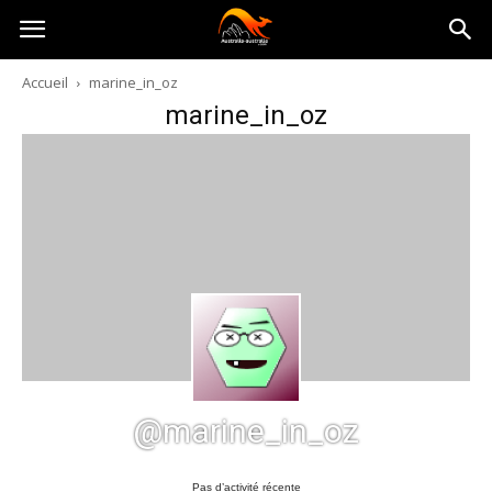
Australia-
Accueil
marine_in_oz
marine_in_oz
australie.com
@marine_in_oz
Pas d’activité récente