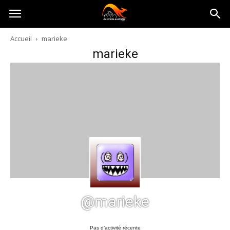
Australia-
Accueil
marieke
marieke
australie.com
@marieke
Pas d’activité récente