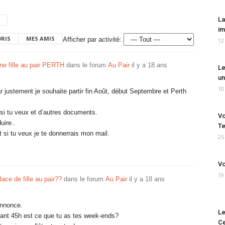
La
im
ORIS
MES AMIS
Afficher par activité:
12
ne fille au pair PERTH
dans le forum
Au Pair
il y a 18 ans
Le
un
10
r justement je souhaite partir fin Août, début Septembre et Perth
 si tu veux et d’autres documents.
Vo
uire..
Te
et si tu veux je te donnerrais mon mail.
25
Vo
19
ace de fille au pair??
dans le forum
Au Pair
il y a 18 ans
annonce.
Le
illant 45h est ce que tu as tes week-ends?
Ce