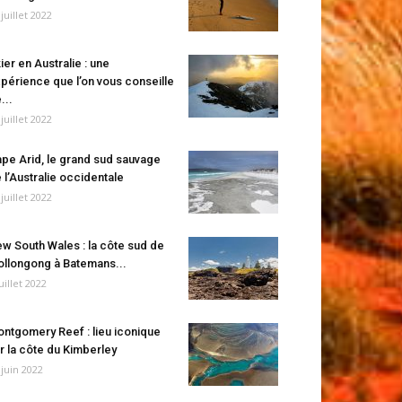
 juillet 2022
ier en Australie : une
périence que l’on vous conseille
...
 juillet 2022
pe Arid, le grand sud sauvage
 l’Australie occidentale
 juillet 2022
w South Wales : la côte sud de
llongong à Batemans...
juillet 2022
ntgomery Reef : lieu iconique
r la côte du Kimberley
 juin 2022