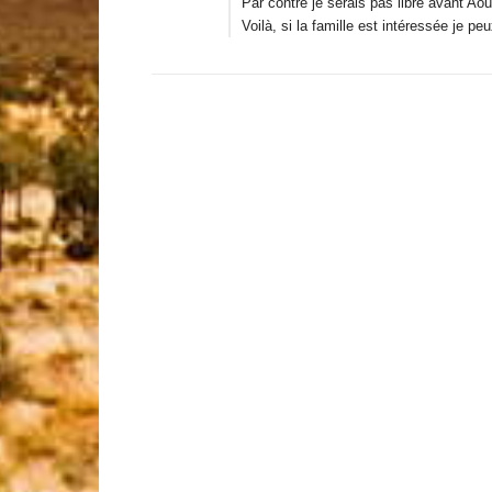
Par contre je serais pas libre avant Août
Voilà, si la famille est intéressée je 