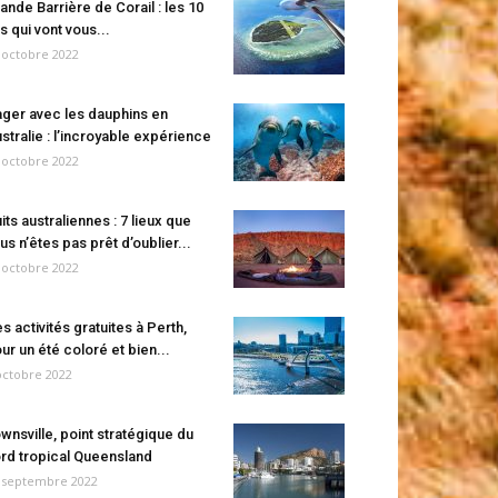
ande Barrière de Corail : les 10
es qui vont vous...
 octobre 2022
ger avec les dauphins en
stralie : l’incroyable expérience
 octobre 2022
its australiennes : 7 lieux que
us n’êtes pas prêt d’oublier...
 octobre 2022
s activités gratuites à Perth,
ur un été coloré et bien...
octobre 2022
wnsville, point stratégique du
rd tropical Queensland
 septembre 2022