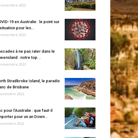
 novembre 2022
VID-19 en Australie : le point sur
 situation pour les...
 novembre 2022
scades à ne pas rater dans le
eensland : notre top...
 novembre 2022
rth Stradbroke Island, le paradis
anc de Brisbane
novembre 2022
c pour l’Australie : que faut-il
porter pour un an Down...
novembre 2022