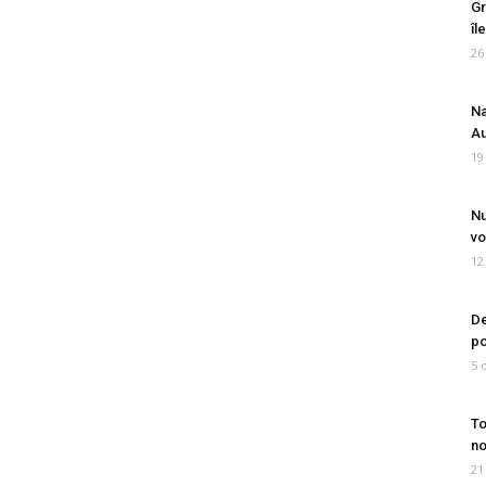
Gr
îl
26
Na
Au
19
Nu
vo
12
De
po
5 
To
no
21