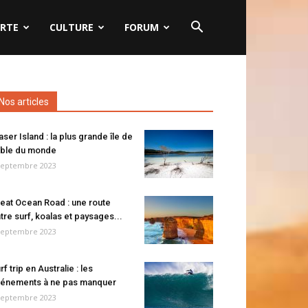
RTE
CULTURE
FORUM
Nos articles
aser Island : la plus grande île de
ble du monde
septembre 2023
eat Ocean Road : une route
tre surf, koalas et paysages...
septembre 2023
rf trip en Australie : les
énements à ne pas manquer
septembre 2023