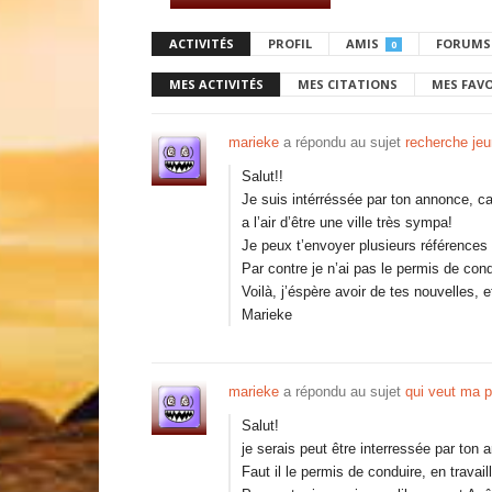
ACTIVITÉS
PROFIL
AMIS
FORUMS
0
MES ACTIVITÉS
MES CITATIONS
MES FAV
marieke
a répondu au sujet
recherche jeu
Salut!!
Je suis intérréssée par ton annonce, ca
a l’air d’être une ville très sympa!
Je peux t’envoyer plusieurs références
Par contre je n’ai pas le permis de cond
Voilà, j’éspère avoir de tes nouvelles, 
Marieke
marieke
a répondu au sujet
qui veut ma pl
Salut!
je serais peut être interressée par ton 
Faut il le permis de conduire, en trava