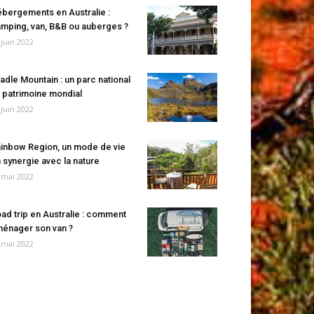
bergements en Australie :
mping, van, B&B ou auberges ?
 juin 2022
adle Mountain : un parc national
 patrimoine mondial
 juin 2022
inbow Region, un mode de vie
 synergie avec la nature
 mai 2022
ad trip en Australie : comment
énager son van ?
 mai 2022