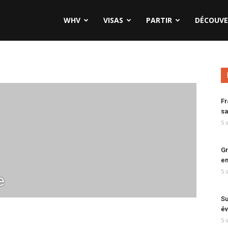
WHV
VISAS
PARTIR
DÉCOUVE
Fr
sa
5 
Gr
en
5 
e
Su
év
5 