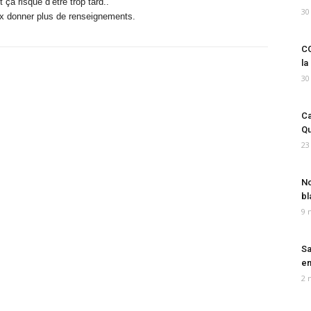
 ça risque d’être trop tard..
30
peux donner plus de renseignements.
CO
la
30
Ca
Qu
23
No
bl
9 
Sa
em
2 