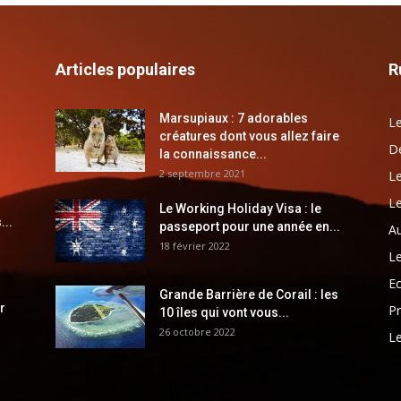
Articles populaires
R
Marsupiaux : 7 adorables
Le
créatures dont vous allez faire
Dé
la connaissance...
2 septembre 2021
Le
Le
Le Working Holiday Visa : le
...
passeport pour une année en...
Au
18 février 2022
Le
E
Grande Barrière de Corail : les
r
Pr
10 îles qui vont vous...
26 octobre 2022
Le