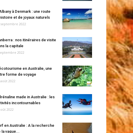
Albany à Denmark : une route
histoire et de joyaux naturels
 septembre 2022
nberra : nos itinéraires de visite
ns la capitale
septembre 2022
écotourisme en Australie, une
tre forme de voyage
 août 2022
rénaline made in Australie : les
tivités incontournables
août 2022
rf en Australie : A la recherche
 la vague...