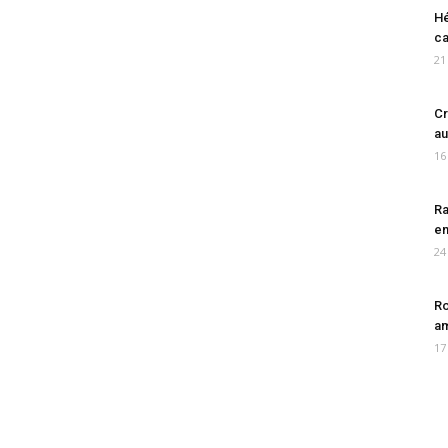
Hé
ca
21
Cr
au
16
Ra
en
24
Ro
am
17