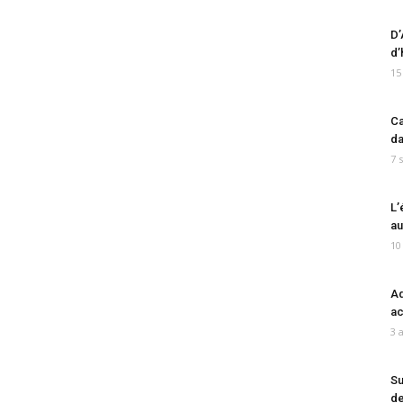
D’
d’
15
Ca
da
7 
L’
au
10
Ad
ac
3 
Su
de