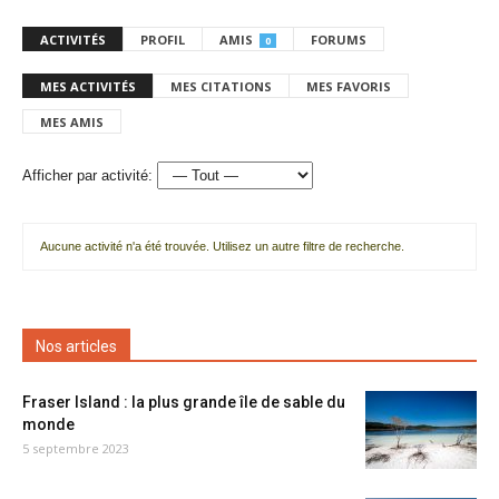
ACTIVITÉS
PROFIL
AMIS
FORUMS
0
MES ACTIVITÉS
MES CITATIONS
MES FAVORIS
MES AMIS
Afficher par activité:
Aucune activité n'a été trouvée. Utilisez un autre filtre de recherche.
Nos articles
Fraser Island : la plus grande île de sable du
monde
5 septembre 2023