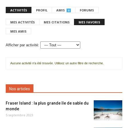
ACTIVITÉS
PROFIL
AMIS
FORUMS
0
MES ACTIVITÉS
MES CITATIONS
MES FAVORIS
MES AMIS
Afficher par activité:
Aucune activité n'a été trouvée. Utilisez un autre filtre de recherche.
Nos articles
Fraser Island : la plus grande île de sable du
monde
5 septembre 2023