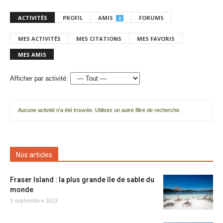
ACTIVITÉS
PROFIL
AMIS
FORUMS
0
MES ACTIVITÉS
MES CITATIONS
MES FAVORIS
MES AMIS
Afficher par activité:
Aucune activité n'a été trouvée. Utilisez un autre filtre de recherche.
Nos articles
Fraser Island : la plus grande île de sable du
monde
5 septembre 2023