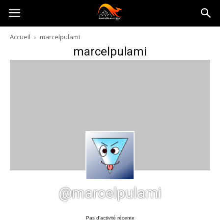
Australia-
Accueil
marcelpulami
marcelpulami
australie.com
@marcelpulami
Pas d’activité récente