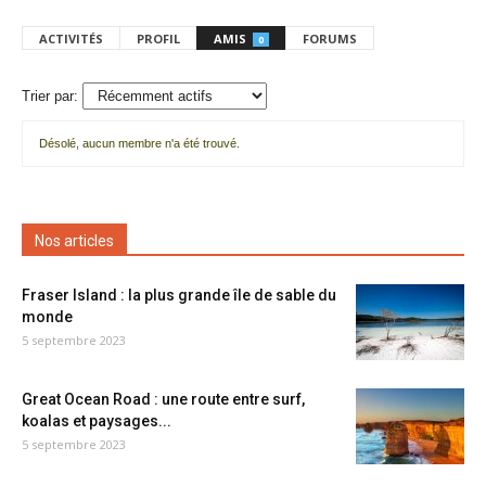
ACTIVITÉS
PROFIL
AMIS
FORUMS
0
Trier par:
Désolé, aucun membre n'a été trouvé.
Mes
amis
Nos articles
Fraser Island : la plus grande île de sable du
monde
5 septembre 2023
Great Ocean Road : une route entre surf,
koalas et paysages...
5 septembre 2023