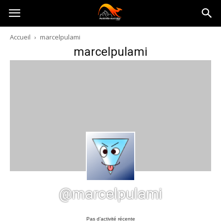
Australia-
Accueil
marcelpulami
marcelpulami
australie.com
@marcelpulami
Pas d’activité récente