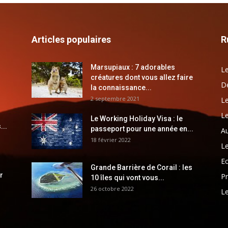
Articles populaires
R
Marsupiaux : 7 adorables
Le
créatures dont vous allez faire
Dé
la connaissance...
2 septembre 2021
Le
Le
Le Working Holiday Visa : le
...
passeport pour une année en...
Au
18 février 2022
Le
E
Grande Barrière de Corail : les
r
Pr
10 îles qui vont vous...
26 octobre 2022
Le