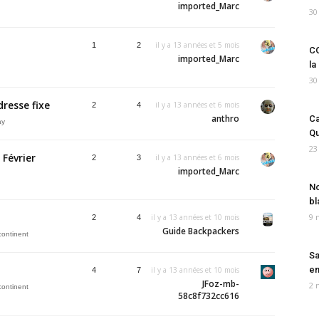
imported_Marc
30
il y a 13 années et 5 mois
1
2
CO
imported_Marc
la
30
resse fixe
il y a 13 années et 6 mois
2
4
anthro
Ca
ay
Qu
23
Février
il y a 13 années et 6 mois
2
3
imported_Marc
No
bl
9 
il y a 13 années et 10 mois
2
4
Guide Backpackers
continent
Sa
em
il y a 13 années et 10 mois
4
7
JFoz-mb-
2 
continent
58c8f732cc616