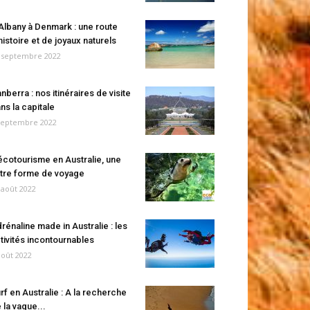
Albany à Denmark : une route
histoire et de joyaux naturels
 septembre 2022
nberra : nos itinéraires de visite
ns la capitale
septembre 2022
écotourisme en Australie, une
tre forme de voyage
 août 2022
rénaline made in Australie : les
tivités incontournables
août 2022
rf en Australie : A la recherche
 la vague...