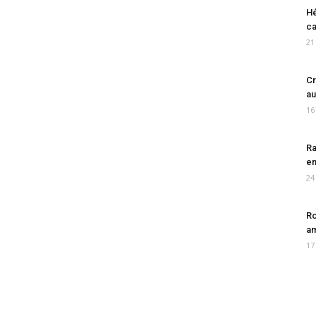
Hé
ca
21
Cr
au
16
Ra
en
24
Ro
am
17