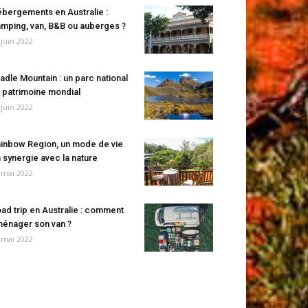
bergements en Australie :
mping, van, B&B ou auberges ?
 juin 2022
adle Mountain : un parc national
 patrimoine mondial
 juin 2022
inbow Region, un mode de vie
 synergie avec la nature
 mai 2022
ad trip en Australie : comment
énager son van ?
 mai 2022