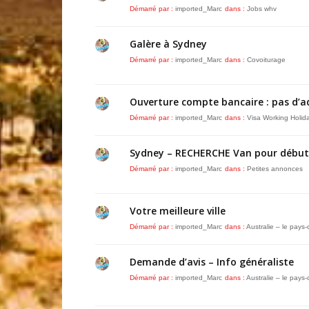
Démarré par :
imported_Marc
dans :
Jobs whv
Galère à Sydney
Démarré par :
imported_Marc
dans :
Covoiturage
Ouverture compte bancaire : pas d’ad
Démarré par :
imported_Marc
dans :
Visa Working Holid
Sydney – RECHERCHE Van pour début 
Démarré par :
imported_Marc
dans :
Petites annonces
Votre meilleure ville
Démarré par :
imported_Marc
dans :
Australie – le pays-
Demande d’avis – Info généraliste
Démarré par :
imported_Marc
dans :
Australie – le pays-