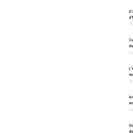
D’
d’
15
Ca
da
7 
L’
au
10
Ad
ac
3 
Su
de