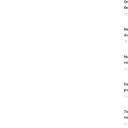
Gr
îl
26
Na
Au
19
Nu
vo
12
De
po
5 
To
no
21