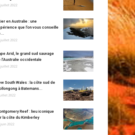
 juillet 2022
ier en Australie : une
périence que l’on vous conseille
...
 juillet 2022
pe Arid, le grand sud sauvage
 l’Australie occidentale
 juillet 2022
w South Wales : la côte sud de
llongong à Batemans...
juillet 2022
ntgomery Reef : lieu iconique
r la côte du Kimberley
 juin 2022