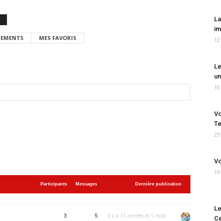
La
im
EMENTS
MES FAVORIS
12
Le
un
10
Vo
Te
25
Vo
19
Participants
Messages
Dernière publication
Le
il y a 13 années et 5 mois
3
5
Ce