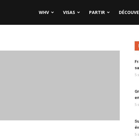
WHV
VISAS
PARTIR
DÉCOUVE
Fr
sa
5 
Gr
en
5 
Su
év
5 