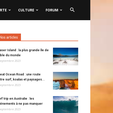
RTE
CULTURE
FORUM
Nos articles
aser Island : la plus grande île de
ble du monde
septembre 2023
eat Ocean Road : une route
tre surf, koalas et paysages...
septembre 2023
rf trip en Australie : les
énements à ne pas manquer
septembre 2023