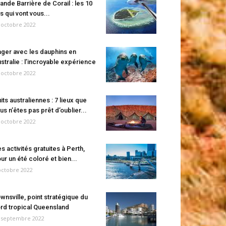
ande Barrière de Corail : les 10
es qui vont vous...
 octobre 2022
ger avec les dauphins en
stralie : l’incroyable expérience
 octobre 2022
its australiennes : 7 lieux que
us n’êtes pas prêt d’oublier...
 octobre 2022
s activités gratuites à Perth,
ur un été coloré et bien...
octobre 2022
wnsville, point stratégique du
rd tropical Queensland
 septembre 2022