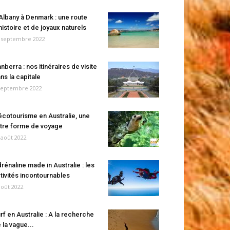
Albany à Denmark : une route
histoire et de joyaux naturels
 septembre 2022
nberra : nos itinéraires de visite
ns la capitale
septembre 2022
écotourisme en Australie, une
tre forme de voyage
 août 2022
rénaline made in Australie : les
tivités incontournables
août 2022
rf en Australie : A la recherche
 la vague...