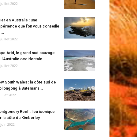
 juillet 2022
ier en Australie : une
périence que l’on vous conseille
...
 juillet 2022
pe Arid, le grand sud sauvage
 l’Australie occidentale
 juillet 2022
w South Wales : la côte sud de
llongong à Batemans...
juillet 2022
ntgomery Reef : lieu iconique
r la côte du Kimberley
 juin 2022