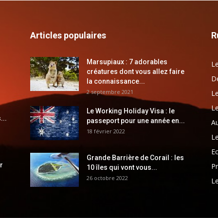
Articles populaires
R
Marsupiaux : 7 adorables
Le
créatures dont vous allez faire
Dé
la connaissance...
2 septembre 2021
Le
Le
Le Working Holiday Visa : le
...
passeport pour une année en...
Au
18 février 2022
Le
E
Grande Barrière de Corail : les
r
Pr
10 îles qui vont vous...
26 octobre 2022
Le