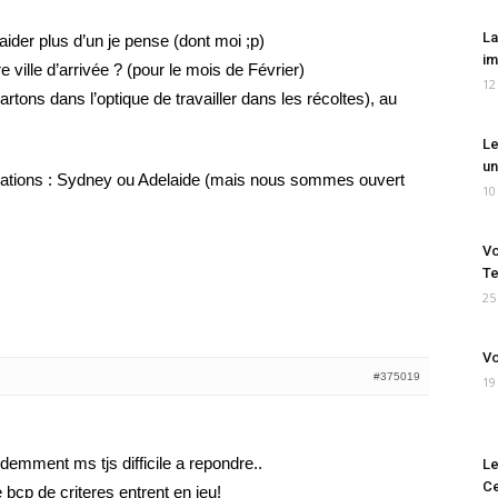
La
ider plus d’un je pense (dont moi ;p)
im
e ville d’arrivée ? (pour le mois de Février)
12
rtons dans l’optique de travailler dans les récoltes), au
Le
un
nations : Sydney ou Adelaide (mais nous sommes ouvert
10
Vo
Te
25
Vo
#375019
19
demment ms tjs difficile a repondre..
Le
Ce
 bcp de criteres entrent en jeu!