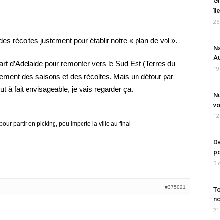
Gr
îl
26
es récoltes justement pour établir notre « plan de vol ».
Na
Au
t d’Adelaide pour remonter vers le Sud Est (Terres du
19
ment des saisons et des récoltes. Mais un détour par
t à fait envisageable, je vais regarder ça.
Nu
vo
12
our partir en picking, peu importe la ville au final
De
po
5 
#375021
To
no
21