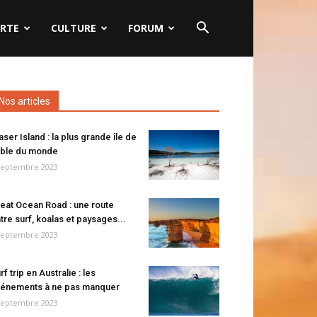
RTE
CULTURE
FORUM
Nos articles
aser Island : la plus grande île de
ble du monde
septembre 2023
eat Ocean Road : une route
tre surf, koalas et paysages...
septembre 2023
rf trip en Australie : les
énements à ne pas manquer
septembre 2023