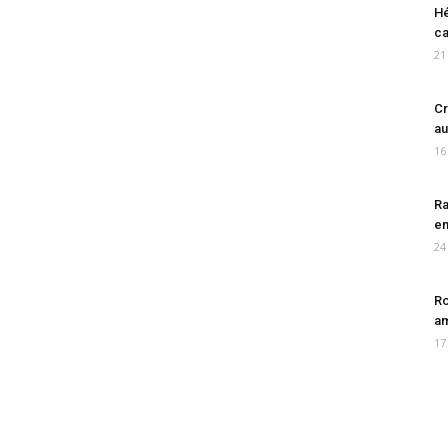
Hé
ca
21
Cr
au
16
Ra
en
24
Ro
am
17