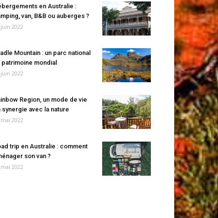
bergements en Australie :
mping, van, B&B ou auberges ?
 juin 2022
adle Mountain : un parc national
 patrimoine mondial
 juin 2022
inbow Region, un mode de vie
 synergie avec la nature
 mai 2022
ad trip en Australie : comment
énager son van ?
 mai 2022