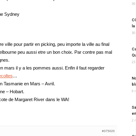
30
que Sydney
CO
la
30
ville pour partir en picking, peu importe la ville au final
Ca
lbourne peu aussi etre un bon choix. Par contre pas mal
Qu
gnes.
23
 mars il y a les pommes aussi. Enfin il faut regarder
ecoltes
…
No
n Tasmanie en Mars – Avril.
bl
9 
ne – Hobart.
cote de Margaret River dans le WA!
Sa
em
2 
#375020