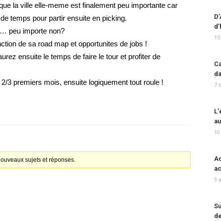
 que la ville elle-meme est finalement peu importante car
D’
 de temps pour partir ensuite en picking.
d’
e… peu importe non?
15
nction de sa road map et opportunites de jobs !
urez ensuite le temps de faire le tour et profiter de
Ca
da
s 2/3 premiers mois, ensuite logiquement tout roule !
7 
L’
au
10
Ad
 nouveaux sujets et réponses.
ac
3 
Su
de