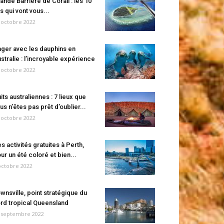
ande Barrière de Corail : les 10
es qui vont vous...
 octobre 2022
ger avec les dauphins en
stralie : l’incroyable expérience
 octobre 2022
its australiennes : 7 lieux que
us n’êtes pas prêt d’oublier...
 octobre 2022
s activités gratuites à Perth,
ur un été coloré et bien...
octobre 2022
wnsville, point stratégique du
rd tropical Queensland
 septembre 2022