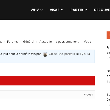
WHV
VISAS
PARTIR
DÉCOUVE
nt
›
Forums
›
Général
›
Australie – le pays-continent
›
Votre
Fr
sa
 à jour pour la dernière fois par
Guide Backpackers
, le
il y a 13
5 
Gr
en
5 
Su
#79064
év
5 