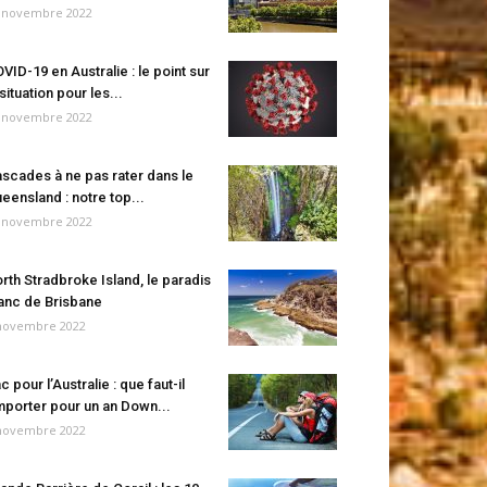
 novembre 2022
VID-19 en Australie : le point sur
 situation pour les...
 novembre 2022
scades à ne pas rater dans le
eensland : notre top...
 novembre 2022
rth Stradbroke Island, le paradis
anc de Brisbane
novembre 2022
c pour l’Australie : que faut-il
porter pour un an Down...
novembre 2022