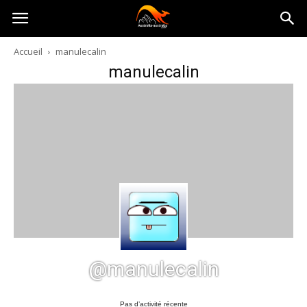
Australia-
Accueil
manulecalin
manulecalin
australie.com
@manulecalin
Pas d’activité récente