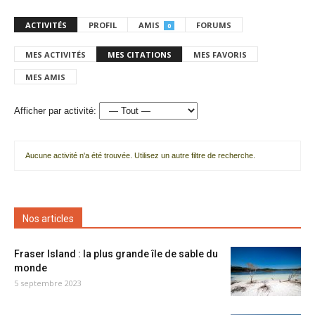
ACTIVITÉS
PROFIL
AMIS
FORUMS
0
MES ACTIVITÉS
MES CITATIONS
MES FAVORIS
MES AMIS
Afficher par activité:
Aucune activité n'a été trouvée. Utilisez un autre filtre de recherche.
Nos articles
Fraser Island : la plus grande île de sable du
monde
5 septembre 2023