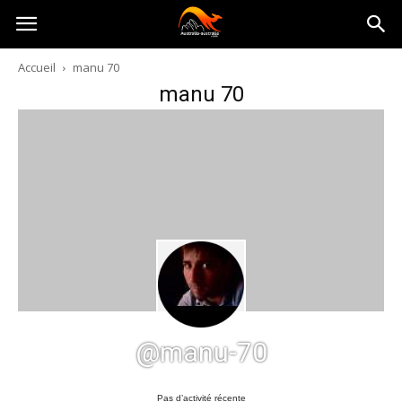
Australia-
Accueil
manu 70
manu 70
australie.com
@manu-70
Pas d’activité récente