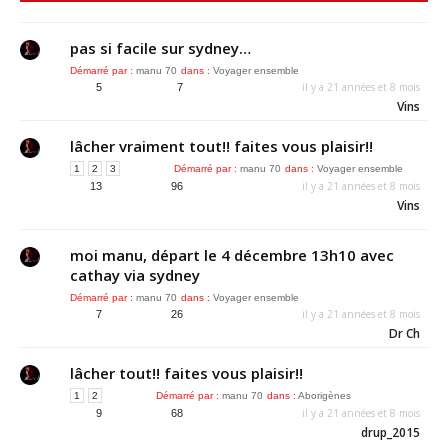
pas si facile sur sydney…
Démarré par :
manu 70
dans :
Voyager ensemble
il y a 21 années et 8 mois
5
7
Vins
lâcher vraiment tout!! faites vous plaisir!!
1
2
3
Démarré par :
manu 70
dans :
Voyager ensemble
il y a 21 années et 8 mois
13
96
Vins
moi manu, départ le 4 décembre 13h10 avec
cathay via sydney
Démarré par :
manu 70
dans :
Voyager ensemble
il y a 21 années et 8 mois
7
26
Dr Ch
lâcher tout!! faites vous plaisir!!
1
2
Démarré par :
manu 70
dans :
Aborigènes
il y a 21 années et 8 mois
9
68
drup_2015