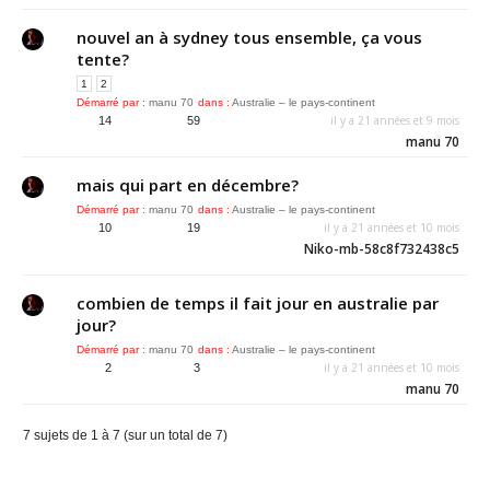
nouvel an à sydney tous ensemble, ça vous
tente?
1
2
Démarré par :
manu 70
dans :
Australie – le pays-continent
il y a 21 années et 9 mois
14
59
manu 70
mais qui part en décembre?
Démarré par :
manu 70
dans :
Australie – le pays-continent
il y a 21 années et 10 mois
10
19
Niko-mb-58c8f732438c5
combien de temps il fait jour en australie par
jour?
Démarré par :
manu 70
dans :
Australie – le pays-continent
il y a 21 années et 10 mois
2
3
manu 70
7 sujets de 1 à 7 (sur un total de 7)