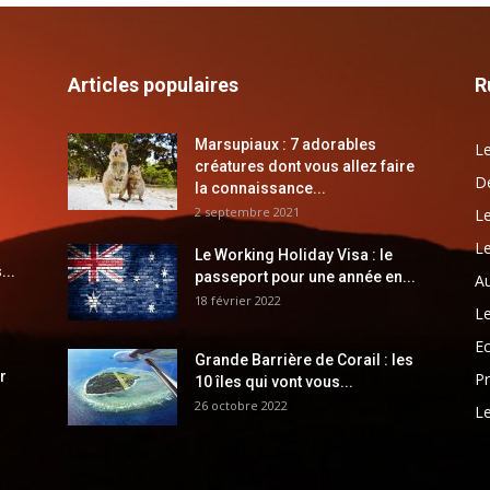
Articles populaires
R
Marsupiaux : 7 adorables
Le
créatures dont vous allez faire
Dé
la connaissance...
2 septembre 2021
Le
Le
Le Working Holiday Visa : le
...
passeport pour une année en...
Au
18 février 2022
Le
E
Grande Barrière de Corail : les
r
Pr
10 îles qui vont vous...
26 octobre 2022
Le