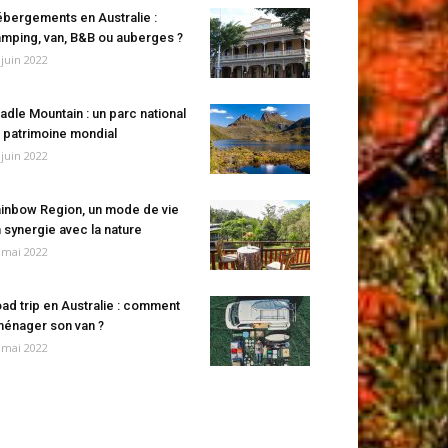
bergements en Australie :
mping, van, B&B ou auberges ?
 juin 2022
adle Mountain : un parc national
 patrimoine mondial
 juin 2022
inbow Region, un mode de vie
 synergie avec la nature
 mai 2022
ad trip en Australie : comment
énager son van ?
 mai 2022