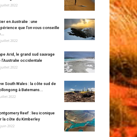
 juillet 2022
ier en Australie : une
périence que l’on vous conseille
...
 juillet 2022
pe Arid, le grand sud sauvage
 l’Australie occidentale
 juillet 2022
w South Wales : la côte sud de
llongong à Batemans...
juillet 2022
ntgomery Reef : lieu iconique
r la côte du Kimberley
 juin 2022