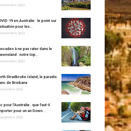
 novembre 2022
VID-19 en Australie : le point sur
 situation pour les...
 novembre 2022
scades à ne pas rater dans le
eensland : notre top...
 novembre 2022
rth Stradbroke Island, le paradis
anc de Brisbane
novembre 2022
c pour l’Australie : que faut-il
porter pour un an Down...
novembre 2022