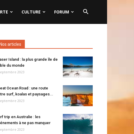
RTE
CULTURE
FORUM
Nos articles
aser Island : la plus grande île de
ble du monde
septembre 2023
eat Ocean Road : une route
tre surf, koalas et paysages...
septembre 2023
rf trip en Australie : les
énements à ne pas manquer
septembre 2023