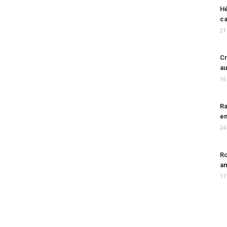
Hé
ca
21
Cr
au
16
Ra
en
24
Ro
am
17