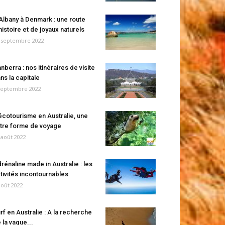
Albany à Denmark : une route
histoire et de joyaux naturels
 septembre 2022
nberra : nos itinéraires de visite
ns la capitale
septembre 2022
écotourisme en Australie, une
tre forme de voyage
 août 2022
rénaline made in Australie : les
tivités incontournables
août 2022
rf en Australie : A la recherche
 la vague...