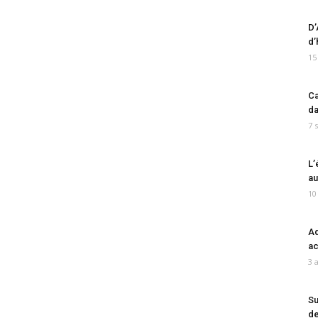
D’
d’
15
Ca
da
7 
L’
au
10
Ad
ac
3 
Su
de