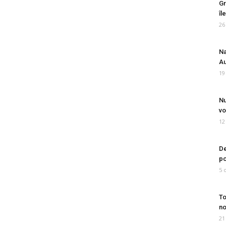
Gr
îl
26
Na
Au
19
Nu
vo
12
De
po
5 
To
no
21