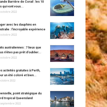
ande Barrière de Corail : les 10
es qui vont vous...
 octobre 2022
ger avec les dauphins en
stralie : l’incroyable expérience
 octobre 2022
its australiennes : 7 lieux que
us n’êtes pas prêt d’oublier...
 octobre 2022
s activités gratuites à Perth,
ur un été coloré et bien...
octobre 2022
wnsville, point stratégique du
rd tropical Queensland
 septembre 2022