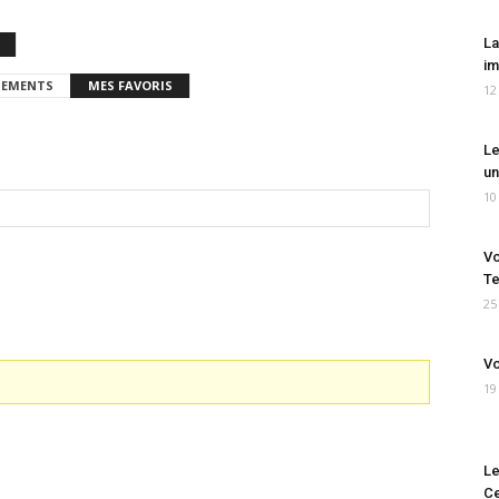
La
im
EMENTS
MES FAVORIS
12
Le
un
10
Vo
Te
25
Vo
19
Le
Ce