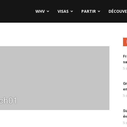
WHV
VISAS
PARTIR
DÉCOUVE
Fr
sa
5 
Gr
en
5 
ch01
Su
év
5 