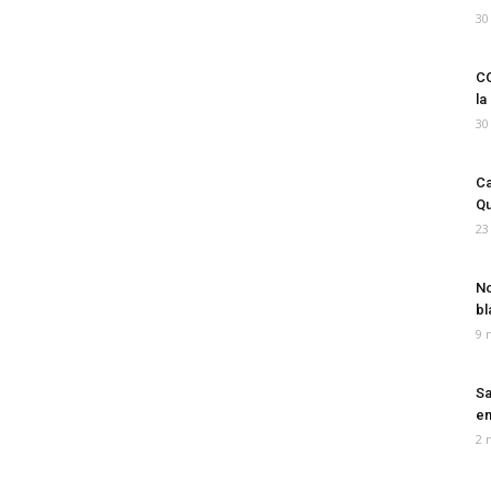
30
CO
la
30
Ca
Qu
23
No
bl
9 
Sa
em
2 