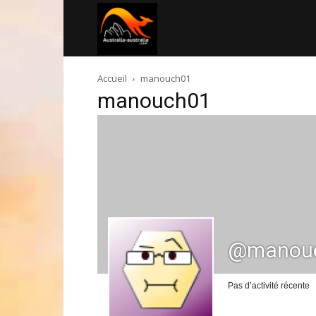
Australia-
Accueil
manouch01
australie.com
manouch01
@manou
Pas d’activité récente