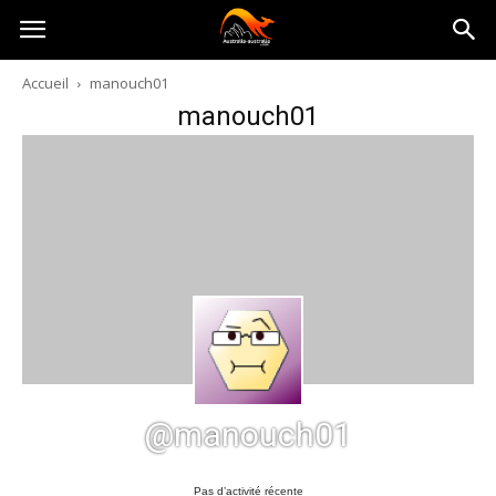
Australia-
Accueil
manouch01
manouch01
australie.com
@manouch01
Pas d’activité récente