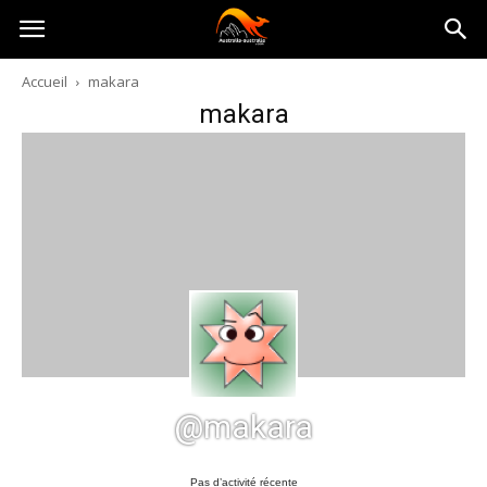
Australia-
Accueil
makara
makara
australie.com
@makara
Pas d’activité récente