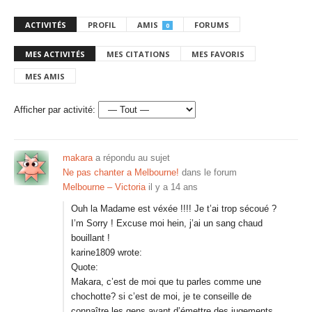
ACTIVITÉS
PROFIL
AMIS
FORUMS
0
MES ACTIVITÉS
MES CITATIONS
MES FAVORIS
MES AMIS
Afficher par activité:
makara
a répondu au sujet
Ne pas chanter a Melbourne!
dans le forum
Melbourne – Victoria
il y a 14 ans
Ouh la Madame est véxée !!!! Je t’ai trop sécoué ?
I’m Sorry ! Excuse moi hein, j’ai un sang chaud
bouillant !
karine1809 wrote:
Quote:
Makara, c’est de moi que tu parles comme une
chochotte? si c’est de moi, je te conseille de
connaître les gens avant d’émettre des jugements