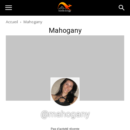
Australia-
Accueil
Mahogany
Mahogany
australie.com
@mahogany
Pas d’activité récente