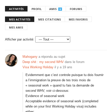
ACTIVITÉS
PROFIL
AMIS
FORUMS
0
MES ACTIVITÉS
MES CITATIONS
MES FAVORIS
MES AMIS
Afficher par activité:
Mahogany
a répondu au sujet
Deep shit : my second WHV
dans le forum
Visa Working Holiday
il y a 19 ans
Evidemment que c’est controle puisque tu dois fournir
a l’immigration la preuve de tes trois mois de
« seasonal work » quand tu fais ta demande de
second WHV, voir ci-dessous:
Evidence of seasonal work
Acceptable evidence of seasonal work (completed
while on your first Working Holiday visa) includes
either: