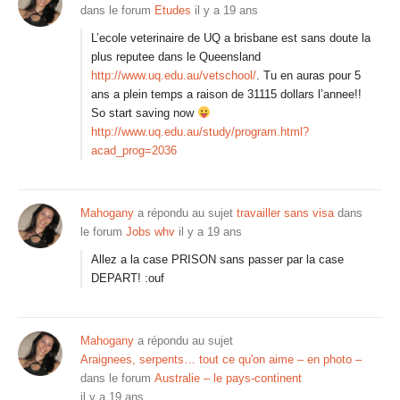
dans le forum
Etudes
il y a 19 ans
L’ecole veterinaire de UQ a brisbane est sans doute la
plus reputee dans le Queensland
http://www.uq.edu.au/vetschool/
. Tu en auras pour 5
ans a plein temps a raison de 31115 dollars l’annee!!
So start saving now
http://www.uq.edu.au/study/program.html?
acad_prog=2036
Mahogany
a répondu au sujet
travailler sans visa
dans
le forum
Jobs whv
il y a 19 ans
Allez a la case PRISON sans passer par la case
DEPART! :ouf
Mahogany
a répondu au sujet
Araignees, serpents… tout ce qu'on aime – en photo –
dans le forum
Australie – le pays-continent
il y a 19 ans