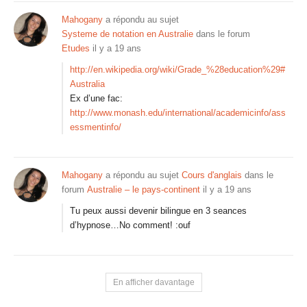
Mahogany
a répondu au sujet
Systeme de notation en Australie
dans le forum
Etudes
il y a 19 ans
http://en.wikipedia.org/wiki/Grade_%28education%29#
Australia
Ex d’une fac:
http://www.monash.edu/international/academicinfo/ass
essmentinfo/
Mahogany
a répondu au sujet
Cours d'anglais
dans le
forum
Australie – le pays-continent
il y a 19 ans
Tu peux aussi devenir bilingue en 3 seances
d’hypnose…No comment! :ouf
En afficher davantage