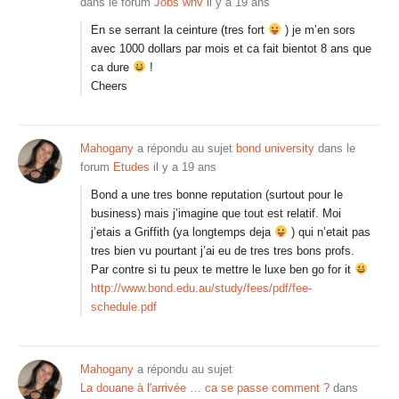
dans le forum
Jobs whv
il y a 19 ans
En se serrant la ceinture (tres fort
) je m’en sors
avec 1000 dollars par mois et ca fait bientot 8 ans que
ca dure
!
Cheers
Mahogany
a répondu au sujet
bond university
dans le
forum
Etudes
il y a 19 ans
Bond a une tres bonne reputation (surtout pour le
business) mais j’imagine que tout est relatif. Moi
j’etais a Griffith (ya longtemps deja
) qui n’etait pas
tres bien vu pourtant j’ai eu de tres tres bons profs.
Par contre si tu peux te mettre le luxe ben go for it
http://www.bond.edu.au/study/fees/pdf/fee-
schedule.pdf
Mahogany
a répondu au sujet
La douane à l'arrivée … ca se passe comment ?
dans