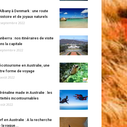
Albany à Denmark : une route
histoire et de joyaux naturels
 septembre 2022
nberra : nos itinéraires de visite
ns la capitale
septembre 2022
écotourisme en Australie, une
tre forme de voyage
 août 2022
rénaline made in Australie : les
tivités incontournables
août 2022
rf en Australie : A la recherche
 la vague...