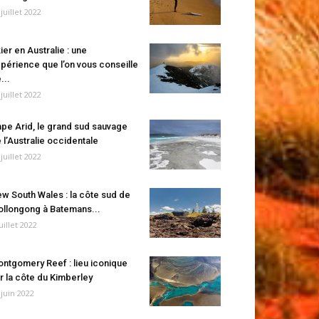
 juillet 2022
ier en Australie : une
périence que l’on vous conseille
...
 juillet 2022
pe Arid, le grand sud sauvage
 l’Australie occidentale
 juillet 2022
w South Wales : la côte sud de
llongong à Batemans...
juillet 2022
ntgomery Reef : lieu iconique
r la côte du Kimberley
 juin 2022