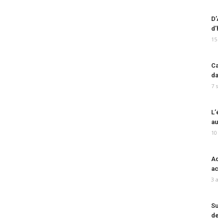
D’
d’
15
Ca
da
7 
L’
au
10
Ad
ac
3 
Su
de