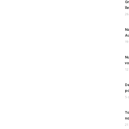
Gr
îl
26
Na
Au
19
Nu
vo
12
De
po
5 
To
no
21