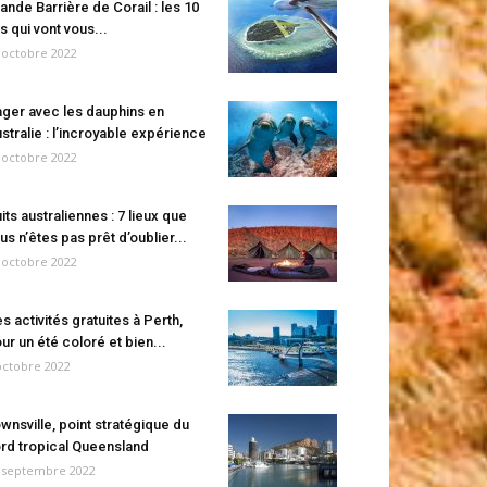
ande Barrière de Corail : les 10
es qui vont vous...
 octobre 2022
ger avec les dauphins en
stralie : l’incroyable expérience
 octobre 2022
its australiennes : 7 lieux que
us n’êtes pas prêt d’oublier...
 octobre 2022
s activités gratuites à Perth,
ur un été coloré et bien...
octobre 2022
wnsville, point stratégique du
rd tropical Queensland
 septembre 2022