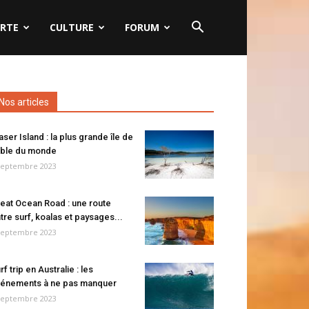
RTE
CULTURE
FORUM
Nos articles
aser Island : la plus grande île de
ble du monde
septembre 2023
eat Ocean Road : une route
tre surf, koalas et paysages...
septembre 2023
rf trip en Australie : les
énements à ne pas manquer
septembre 2023