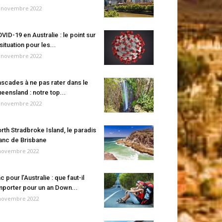
 novembre 2022
VID-19 en Australie : le point sur
 situation pour les...
 novembre 2022
scades à ne pas rater dans le
eensland : notre top...
 novembre 2022
rth Stradbroke Island, le paradis
anc de Brisbane
novembre 2022
c pour l’Australie : que faut-il
porter pour un an Down...
novembre 2022