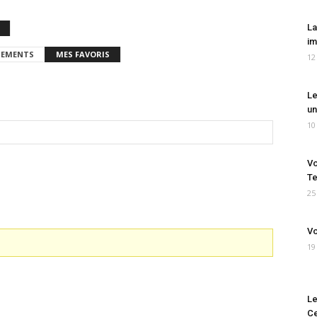
La
im
EMENTS
MES FAVORIS
12
Le
un
10
Vo
Te
25
Vo
19
Le
Ce