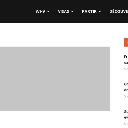
WHV
VISAS
PARTIR
DÉCOUVE
Fr
sa
5 
Gr
en
5 
Su
év
5 