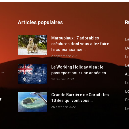
Articles populaires
R
Marsupiaux : 7 adorables
Le
créatures dont vous allez faire
Dé
la connaissance...
2 septembre 2021
Le
Le
Le Working Holiday Visa : le
...
passeport pour une année en...
Au
18 février 2022
Le
E
Grande Barrière de Corail : les
r
Pr
10 îles qui vont vous...
26 octobre 2022
Le