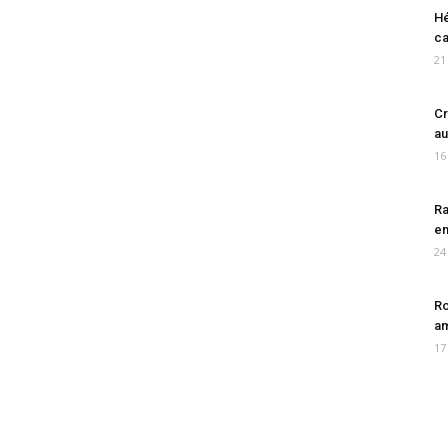
Hé
ca
21
Cr
au
16
Ra
en
24
Ro
am
17