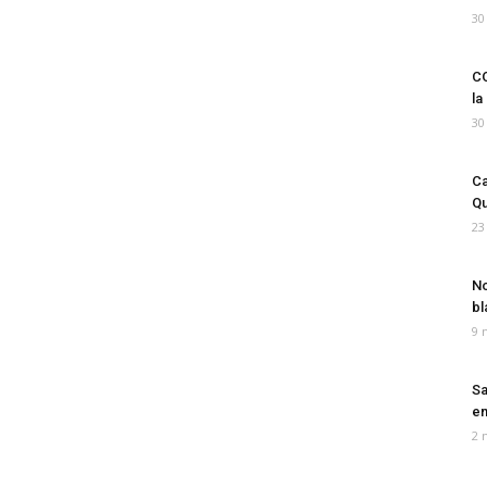
30
CO
la
30
Ca
Qu
23
No
bl
9 
Sa
em
2 