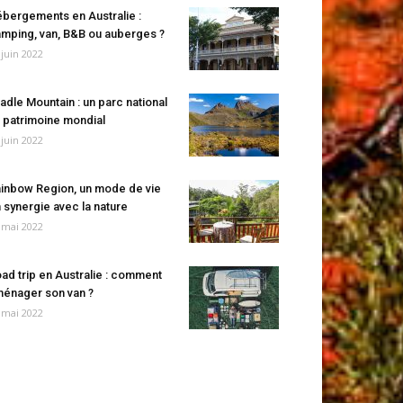
bergements en Australie :
mping, van, B&B ou auberges ?
 juin 2022
adle Mountain : un parc national
 patrimoine mondial
 juin 2022
inbow Region, un mode de vie
 synergie avec la nature
 mai 2022
ad trip en Australie : comment
énager son van ?
 mai 2022