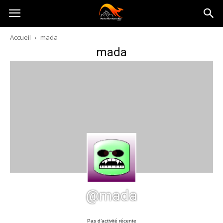
Australia-
Accueil
mada
mada
australie.com
@mada
Pas d’activité récente