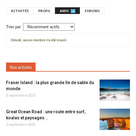
ACTIVITÉS
PROFIL
AMIS
FORUMS
4
Trier par:
Désolé, aucun membre n'a été trouvé.
Mes
amis
Nos articles
Fraser Island : la plus grande île de sable du
monde
5 septembre 2023
Great Ocean Road : une route entre surf,
koalas et paysages...
5 septembre 2023