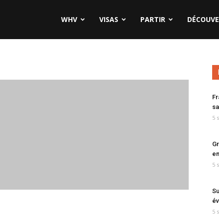
WHV
VISAS
PARTIR
DÉCOUVE
Fr
sa
5 
Gr
en
5 
Su
év
5 