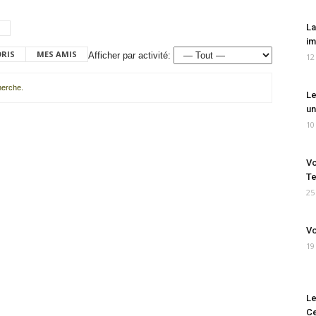
La
im
ORIS
MES AMIS
Afficher par activité:
12
cherche.
Le
un
10
Vo
Te
25
Vo
19
Le
Ce