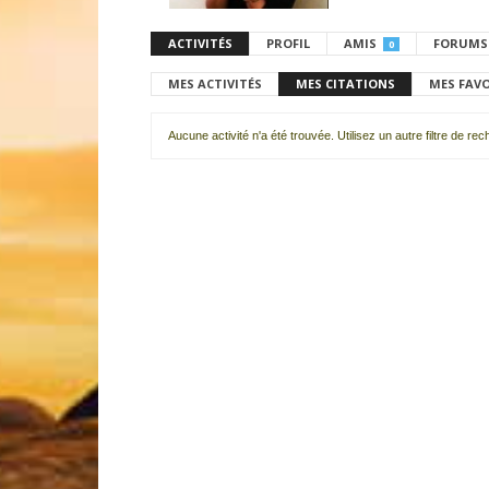
ACTIVITÉS
PROFIL
AMIS
FORUMS
0
MES ACTIVITÉS
MES CITATIONS
MES FAV
Aucune activité n'a été trouvée. Utilisez un autre filtre de re