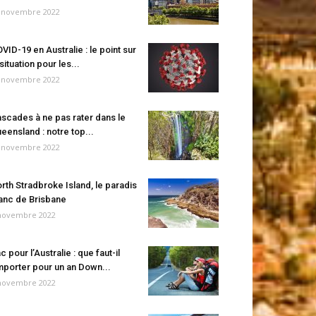
 novembre 2022
VID-19 en Australie : le point sur
 situation pour les...
 novembre 2022
scades à ne pas rater dans le
eensland : notre top...
 novembre 2022
rth Stradbroke Island, le paradis
anc de Brisbane
novembre 2022
c pour l’Australie : que faut-il
porter pour un an Down...
novembre 2022