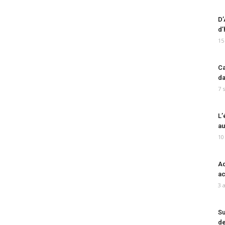
D’
d’
15
Ca
da
7 
L’
au
10
Ad
ac
3 
Su
de