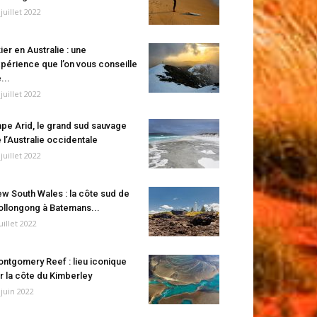
 juillet 2022
ier en Australie : une
périence que l’on vous conseille
...
 juillet 2022
pe Arid, le grand sud sauvage
 l’Australie occidentale
 juillet 2022
w South Wales : la côte sud de
llongong à Batemans...
juillet 2022
ntgomery Reef : lieu iconique
r la côte du Kimberley
 juin 2022