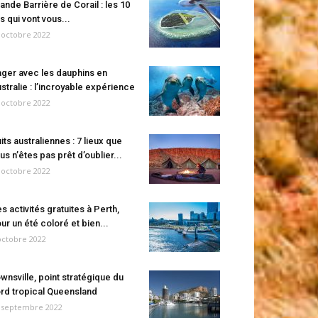
ande Barrière de Corail : les 10
es qui vont vous...
 octobre 2022
ger avec les dauphins en
stralie : l’incroyable expérience
 octobre 2022
its australiennes : 7 lieux que
us n’êtes pas prêt d’oublier...
 octobre 2022
s activités gratuites à Perth,
ur un été coloré et bien...
octobre 2022
wnsville, point stratégique du
rd tropical Queensland
 septembre 2022