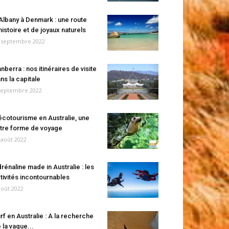
Albany à Denmark : une route
histoire et de joyaux naturels
 septembre 2022
nberra : nos itinéraires de visite
ns la capitale
septembre 2022
écotourisme en Australie, une
tre forme de voyage
 août 2022
rénaline made in Australie : les
tivités incontournables
août 2022
rf en Australie : A la recherche
 la vague...