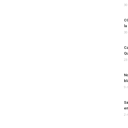
30
CO
la
30
Ca
Qu
23
No
bl
9 
Sa
em
2 