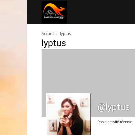
Australia-
Accueil
lyptus
australie.com
lyptus
@lyptus
Pas d’activité récente