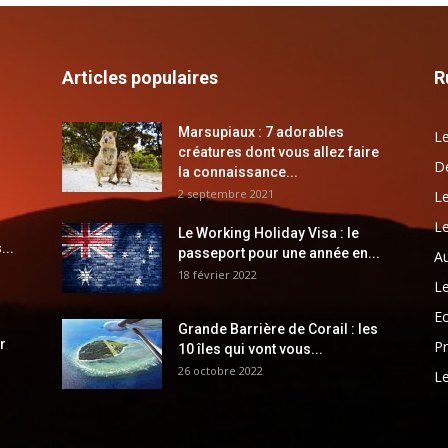
Articles populaires
R
Marsupiaux : 7 adorables
Le
créatures dont vous allez faire
Dé
la connaissance...
2 septembre 2021
Le
Le
Le Working Holiday Visa : le
...
passeport pour une année en...
Au
18 février 2022
Le
E
Grande Barrière de Corail : les
r
Pr
10 îles qui vont vous...
26 octobre 2022
Le