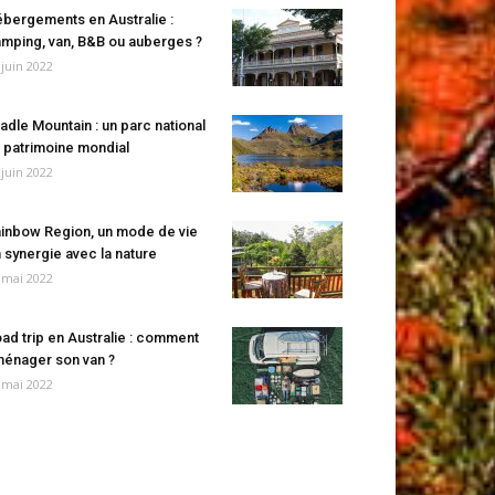
bergements en Australie :
mping, van, B&B ou auberges ?
 juin 2022
adle Mountain : un parc national
 patrimoine mondial
 juin 2022
inbow Region, un mode de vie
 synergie avec la nature
 mai 2022
ad trip en Australie : comment
énager son van ?
 mai 2022