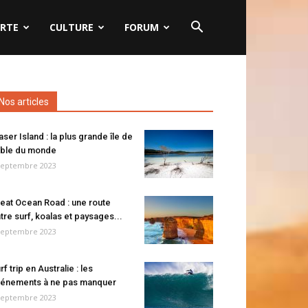
RTE
CULTURE
FORUM
Nos articles
aser Island : la plus grande île de
ble du monde
septembre 2023
eat Ocean Road : une route
tre surf, koalas et paysages...
septembre 2023
rf trip en Australie : les
énements à ne pas manquer
septembre 2023