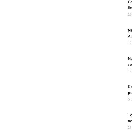
Gr
îl
26
Na
Au
19
Nu
vo
12
De
po
5 
To
no
21