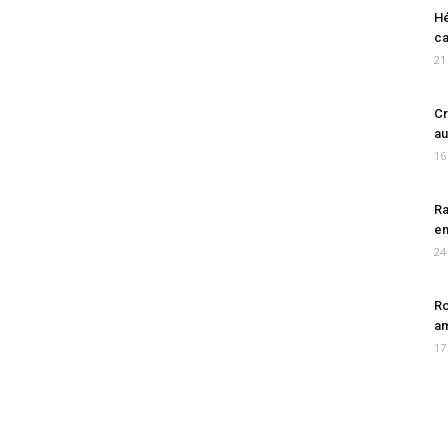
Hé
ca
21
Cr
au
16
Ra
en
24
Ro
am
17