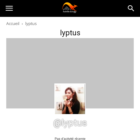
Australia-
Accueil
lyptus
lyptus
australie.com
@lyptus
Pas d’activité récente