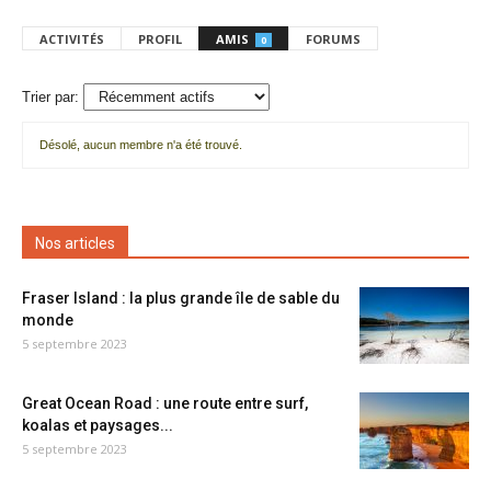
ACTIVITÉS
PROFIL
AMIS
FORUMS
0
Trier par:
Désolé, aucun membre n'a été trouvé.
Mes
amis
Nos articles
Fraser Island : la plus grande île de sable du
monde
5 septembre 2023
Great Ocean Road : une route entre surf,
koalas et paysages...
5 septembre 2023