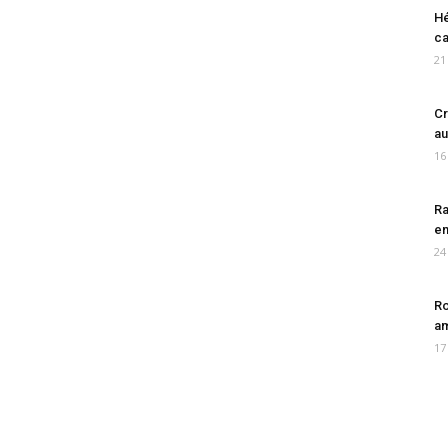
Hé
ca
21
Cr
au
16
Ra
en
24
Ro
am
17