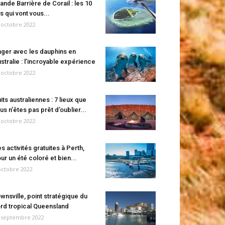
ande Barrière de Corail : les 10
es qui vont vous...
 octobre 2022
ger avec les dauphins en
stralie : l’incroyable expérience
 octobre 2022
its australiennes : 7 lieux que
us n’êtes pas prêt d’oublier...
 octobre 2022
s activités gratuites à Perth,
ur un été coloré et bien...
octobre 2022
wnsville, point stratégique du
rd tropical Queensland
 septembre 2022