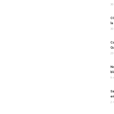
30
CO
la
30
Ca
Qu
23
No
bl
9 
Sa
em
2 