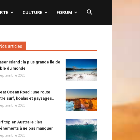
RTE
CULTURE
FORUM
Nos articles
aser Island : la plus grande île de
ble du monde
septembre 2023
eat Ocean Road : une route
tre surf, koalas et paysages...
septembre 2023
rf trip en Australie : les
énements à ne pas manquer
septembre 2023