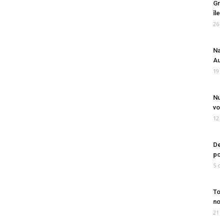
Gr
îl
26
Na
Au
19
Nu
vo
12
De
po
5 
To
no
21