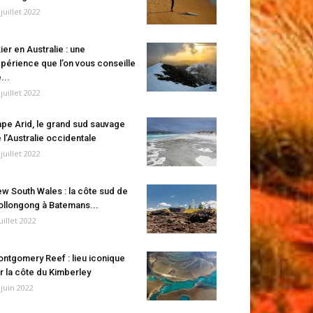
 juillet 2022
ier en Australie : une
périence que l’on vous conseille
...
 juillet 2022
pe Arid, le grand sud sauvage
 l’Australie occidentale
 juillet 2022
w South Wales : la côte sud de
llongong à Batemans...
juillet 2022
ntgomery Reef : lieu iconique
r la côte du Kimberley
 juin 2022