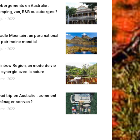
bergements en Australie :
mping, van, B&B ou auberges ?
 juin 2022
adle Mountain : un parc national
 patrimoine mondial
 juin 2022
inbow Region, un mode de vie
 synergie avec la nature
 mai 2022
ad trip en Australie : comment
énager son van ?
 mai 2022