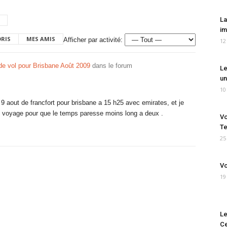
La
im
ORIS
MES AMIS
Afficher par activité:
12
e vol pour Brisbane Août 2009
dans le forum
Le
un
10
le 9 aout de francfort pour brisbane a 15 h25 avec emirates, et je
oyage pour que le temps paresse moins long a deux .
Vo
Te
25
Vo
19
Le
Ce