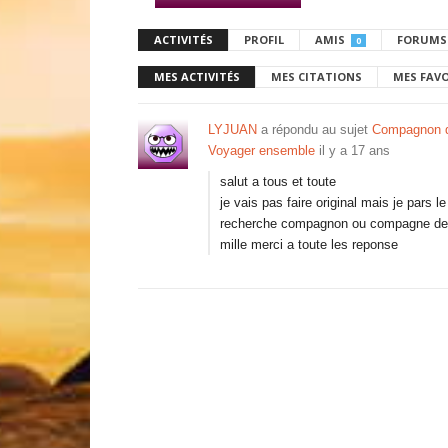
ACTIVITÉS
PROFIL
AMIS
FORUMS
0
MES ACTIVITÉS
MES CITATIONS
MES FAV
LYJUAN
a répondu au sujet
Compagnon d
Voyager ensemble
il y a 17 ans
salut a tous et toute
je vais pas faire original mais je pars 
recherche compagnon ou compagne de v
mille merci a toute les reponse