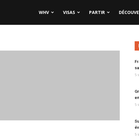
WHV
VISAS
PARTIR
DÉCOUVE
Fr
sa
5 
Gr
en
5 
Su
év
5 