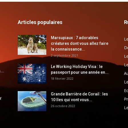
Articles populaires
R
Marsupiaux : 7 adorables
Le
créatures dont vous allez faire
Dé
la connaissance...
2 septembre 2021
Le
Le
Le Working Holiday Visa : le
...
passeport pour une année en...
Au
18 février 2022
Le
E
Grande Barrière de Corail : les
r
Pr
10 îles qui vont vous...
26 octobre 2022
Le