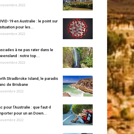
 novembre 2022
VID-19 en Australie : le point sur
 situation pour les...
 novembre 2022
scades à ne pas rater dans le
eensland : notre top...
 novembre 2022
rth Stradbroke Island, le paradis
anc de Brisbane
novembre 2022
c pour l’Australie : que faut-il
porter pour un an Down...
novembre 2022