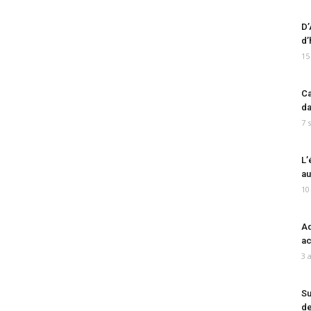
D’
d’
15
Ca
da
7 
L’
au
10
Ad
ac
3 
Su
de