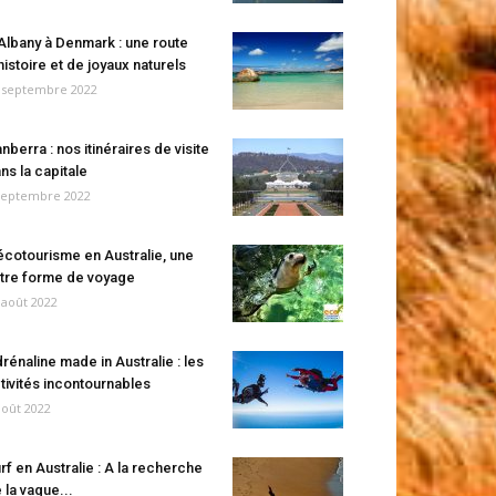
Albany à Denmark : une route
histoire et de joyaux naturels
 septembre 2022
nberra : nos itinéraires de visite
ns la capitale
septembre 2022
écotourisme en Australie, une
tre forme de voyage
 août 2022
rénaline made in Australie : les
tivités incontournables
août 2022
rf en Australie : A la recherche
 la vague...