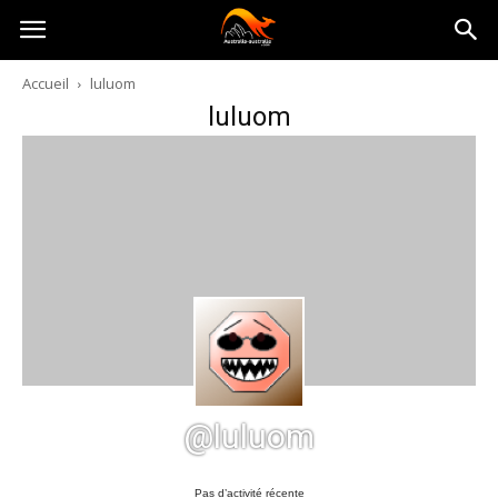
Australia-
Accueil
luluom
luluom
australie.com
@luluom
Pas d’activité récente