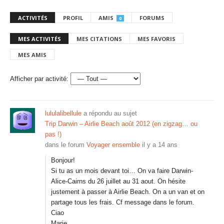
ACTIVITÉS
PROFIL
AMIS
FORUMS
0
MES ACTIVITÉS
MES CITATIONS
MES FAVORIS
MES AMIS
Afficher par activité:
lululalibellule
a répondu au sujet
Trip Darwin – Airlie Beach août 2012 (en zigzag… ou
pas !)
dans le forum
Voyager ensemble
il y a 14 ans
Bonjour!
Si tu as un mois devant toi… On va faire Darwin-
Alice-Cairns du 26 juillet au 31 aout. On hésite
justement à passer à Airlie Beach. On a un van et on
partage tous les frais. Cf message dans le forum.
Ciao
Marie