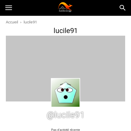
Australia-
Accueil
lucile91
lucile91
australie.com
@lucile91
Pas d’activité récente