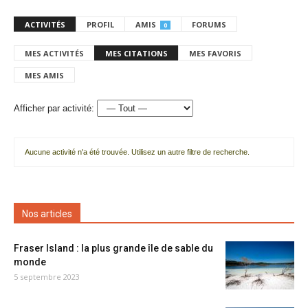
ACTIVITÉS
PROFIL
AMIS
FORUMS
0
MES ACTIVITÉS
MES CITATIONS
MES FAVORIS
MES AMIS
Afficher par activité:
Aucune activité n'a été trouvée. Utilisez un autre filtre de recherche.
Nos articles
Fraser Island : la plus grande île de sable du
monde
5 septembre 2023