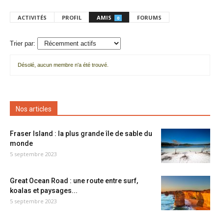
ACTIVITÉS
PROFIL
AMIS
FORUMS
0
Trier par:
Désolé, aucun membre n'a été trouvé.
Mes
amis
Nos articles
Fraser Island : la plus grande île de sable du
monde
5 septembre 2023
Great Ocean Road : une route entre surf,
koalas et paysages...
5 septembre 2023