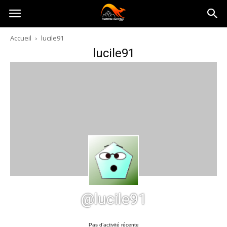
Australia-
Accueil
lucile91
lucile91
australie.com
@lucile91
Pas d’activité récente