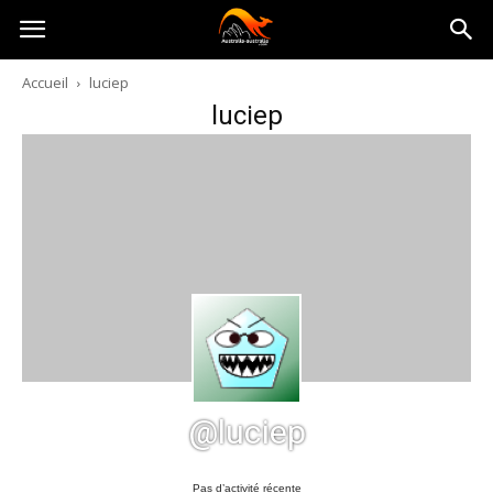
Australia-
Accueil
luciep
luciep
australie.com
@luciep
Pas d’activité récente