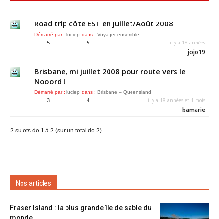
Road trip côte EST en Juillet/Août 2008
Démarré par :
luciep
dans :
Voyager ensemble
il y a 18 années
5
5
jojo19
Brisbane, mi juillet 2008 pour route vers le
Nooord !
Démarré par :
luciep
dans :
Brisbane – Queensland
il y a 18 années et 1 mois
3
4
bamarie
2 sujets de 1 à 2 (sur un total de 2)
Nos articles
Fraser Island : la plus grande île de sable du
monde