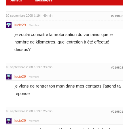
Auteur
Messages
10 septembre 2008 à 19 h 49 min
#219893
lucie29
Membre
je voulai connaitre la motorisation du van ainsi que le
nombre de kilometres. quel entretien à été effectué
dessus?
10 septembre 2008 à 13 h 33 min
#219892
lucie29
Membre
je viens de rentrer ton msn dans mes contacts j’attend ta
réponse
10 septembre 2008 à 13 h 25 min
#219891
lucie29
Membre