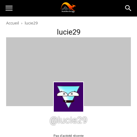
Australia-
Accueil
lucie29
lucie29
australie.com
@lucie29
Pas d’activité récente