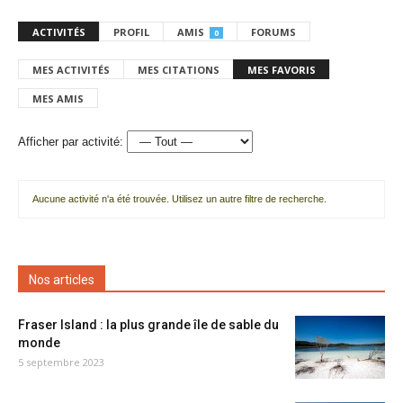
ACTIVITÉS
PROFIL
AMIS
FORUMS
0
MES ACTIVITÉS
MES CITATIONS
MES FAVORIS
MES AMIS
Afficher par activité:
Aucune activité n'a été trouvée. Utilisez un autre filtre de recherche.
Nos articles
Fraser Island : la plus grande île de sable du
monde
5 septembre 2023