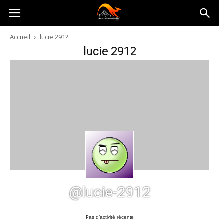
Australia-
Accueil
lucie 2912
lucie 2912
australie.com
@lucie-2912
Pas d’activité récente