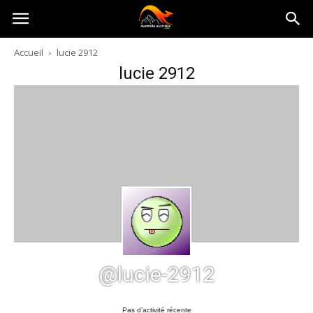
Australia-
Accueil
lucie 2912
lucie 2912
australie.com
@lucie-2912
Pas d’activité récente