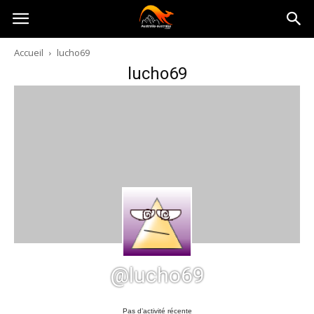
Australia-
Accueil
lucho69
lucho69
australie.com
@lucho69
Pas d’activité récente