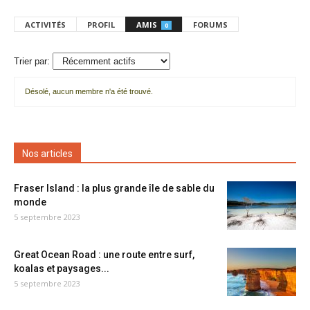
ACTIVITÉS
PROFIL
AMIS
FORUMS
0
Trier par:
Désolé, aucun membre n'a été trouvé.
Mes
amis
Nos articles
Fraser Island : la plus grande île de sable du
monde
5 septembre 2023
Great Ocean Road : une route entre surf,
koalas et paysages...
5 septembre 2023