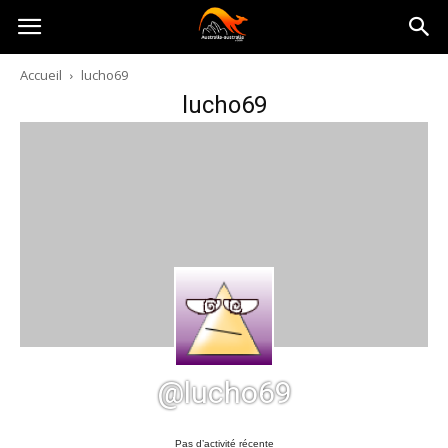
Australia-
Accueil
lucho69
lucho69
australie.com
@lucho69
Pas d’activité récente