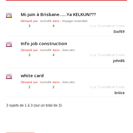
Mi-juin à Brisbane……Ya KELKUN???
Démarré par :
lucho69
dans :
Voyager ensemble
il y a 15 années et 3 mois
3
4
Stef69
Info job construction
Démarré par :
lucho69
dans :
Jobs whv
il y a 15 années et 5 mois
3
4
john86
white card
Démarré par :
lucho69
dans :
Jobs whv
il y a 15 années et 5 mois
2
2
briiice
3 sujets de 1 à 3 (sur un total de 3)