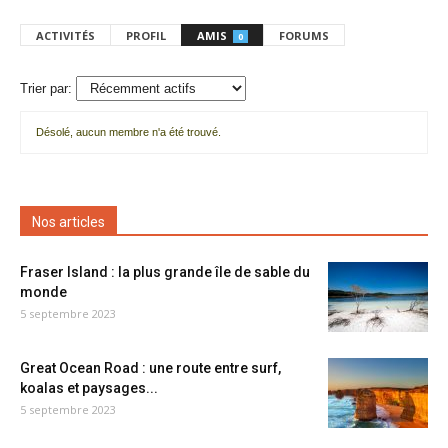
ACTIVITÉS
PROFIL
AMIS
FORUMS
0
Trier par:
Désolé, aucun membre n'a été trouvé.
Mes
amis
Nos articles
Fraser Island : la plus grande île de sable du
monde
5 septembre 2023
Great Ocean Road : une route entre surf,
koalas et paysages...
5 septembre 2023