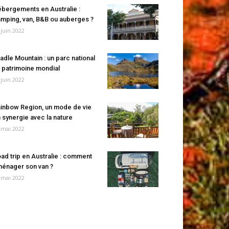
bergements en Australie :
mping, van, B&B ou auberges ?
 juin 2022
adle Mountain : un parc national
 patrimoine mondial
 juin 2022
inbow Region, un mode de vie
 synergie avec la nature
 mai 2022
ad trip en Australie : comment
énager son van ?
 mai 2022