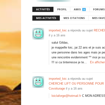
ACTIVITÉS
PROFIL
AMIS
FORUMS
0
MES ACTIVITÉS
MES CITATIONS
MES FAV
imported_loic
a répondu au sujet
RECHER
il y a 16 ans
salut Gildas,
je mappelle loic, jai 22 ans et je suis
une personne dans tes ages mais je pen
une rencontre evidemment ^^ moi je sui
!!! si ca tinterresse je te…
En affiche
imported_loic
a répondu au sujet
CHERCHE LIFT OU PERSONNE POUR 
Covoiturage
il y a 16 ans
loiclaforge@hotmail.fr
C MON ADRESSE