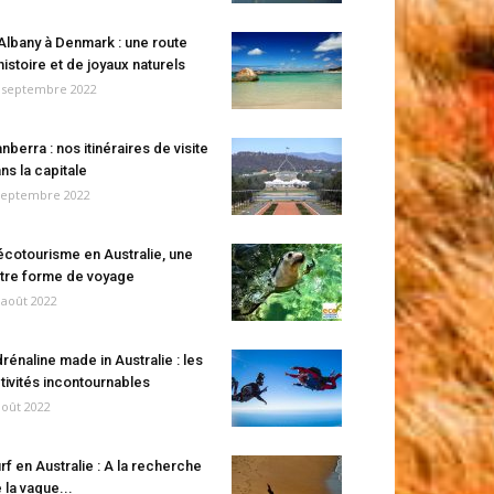
Albany à Denmark : une route
histoire et de joyaux naturels
 septembre 2022
nberra : nos itinéraires de visite
ns la capitale
septembre 2022
écotourisme en Australie, une
tre forme de voyage
 août 2022
rénaline made in Australie : les
tivités incontournables
août 2022
rf en Australie : A la recherche
 la vague...