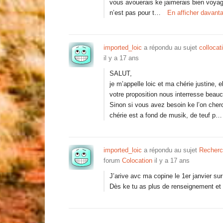
vous avouerais ke jaimerais bien voyage
n’est pas pour t…
En afficher davant
imported_loic
a répondu au sujet
collocat
il y a 17 ans
SALUT,
je m’appelle loic et ma chérie justine, 
votre proposition nous interresse bea
Sinon si vous avez besoin ke l’on cher
chérie est a fond de musik, de teuf p…
imported_loic
a répondu au sujet
Recherc
forum
Colocation
il y a 17 ans
J’arive avc ma copine le 1er janvier s
Dès ke tu as plus de renseignement et 