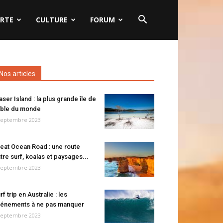
RTE
CULTURE
FORUM
Nos articles
aser Island : la plus grande île de
ble du monde
septembre 2023
eat Ocean Road : une route
tre surf, koalas et paysages...
septembre 2023
rf trip en Australie : les
énements à ne pas manquer
septembre 2023