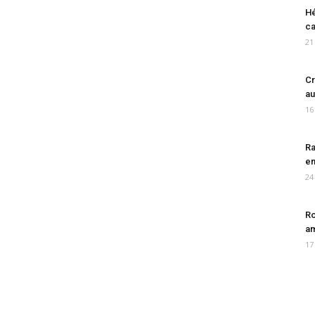
Hé
ca
21
Cr
au
16
Ra
en
24
Ro
am
17