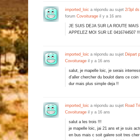
imported_loic
a répondu au sujet
2/3pl ds
forum
Covoiturage
il y a 16 ans
JE SUIS DEJA SUR LA ROUTE MAIS J
APPELEZ MOI SUR LE 0416744507 !!!!!
imported_loic
a répondu au sujet
Départ 
Covoiturage
il y a 16 ans
salut, je mapelle loic, je serais interr
d’aller chercher du boulot dans ce coin 
dur mais plus simple deja !!
imported_loic
a répondu au sujet
Road Tri
Covoiturage
il y a 16 ans
salut a les trois !!!
je mapelle loic, jai 21 ans et je suis 
en bus mais c soit galere soit tres cher