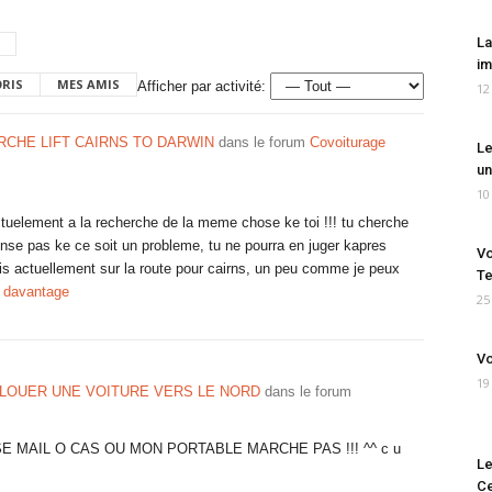
La
im
ORIS
MES AMIS
Afficher par activité:
12
CHE LIFT CAIRNS TO DARWIN
dans le forum
Covoiturage
Le
un
10
 actuelement a la recherche de la meme chose ke toi !!! tu cherche
se pas ke ce soit un probleme, tu ne pourra en juger kapres
Vo
s actuellement sur la route pour cairns, un peu comme je peux
Te
r davantage
25
Vo
19
LOUER UNE VOITURE VERS LE NORD
dans le forum
 MAIL O CAS OU MON PORTABLE MARCHE PAS !!! ^^ c u
Le
Ce