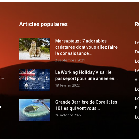
Articles populaires
R
Marsupiaux : 7 adorables
Le
créatures dont vous allez faire
Dé
la connaissance...
2 septembre 2021
Le
Le
Le Working Holiday Visa : le
...
passeport pour une année en...
Au
18 février 2022
Le
E
Grande Barrière de Corail : les
r
Pr
10 îles qui vont vous...
26 octobre 2022
Le