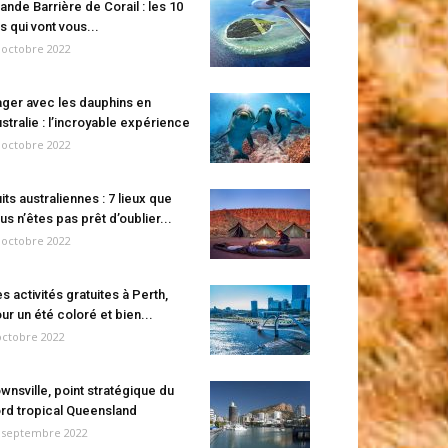
ande Barrière de Corail : les 10
es qui vont vous...
 octobre 2022
ger avec les dauphins en
stralie : l’incroyable expérience
 octobre 2022
its australiennes : 7 lieux que
us n’êtes pas prêt d’oublier...
 octobre 2022
s activités gratuites à Perth,
ur un été coloré et bien...
octobre 2022
wnsville, point stratégique du
rd tropical Queensland
 septembre 2022