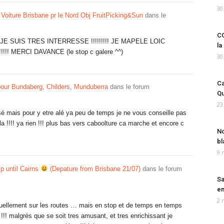
30
 Voiture Brisbane pr le Nord Obj FruitPicking&Sun
dans le
CO
E SUIS TRES INTERRESSE !!!!!!!!! JE MAPELE LOIC
la
!! MERCI DAVANCE (le stop c galere ^^)
30
Ca
pour Bundaberg, Childers, Munduberra
dans le forum
Qu
23
essé mais pour y etre alé ya peu de temps je ne vous conseille pas
la !!!! ya rien !!! plus bas vers caboolture ca marche et encore c
No
bl
9 
p until Cairns
(Depature from Brisbane 21/07)
dans le forum
Sa
em
2 
actuellement sur les routes … mais en stop et de temps en temps
 !!! malgrés que se soit tres amusant, et tres enrichissant je