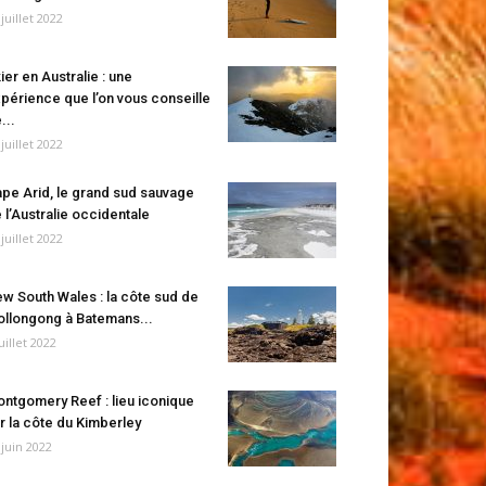
 juillet 2022
ier en Australie : une
périence que l’on vous conseille
...
 juillet 2022
pe Arid, le grand sud sauvage
 l’Australie occidentale
 juillet 2022
w South Wales : la côte sud de
llongong à Batemans...
juillet 2022
ntgomery Reef : lieu iconique
r la côte du Kimberley
 juin 2022