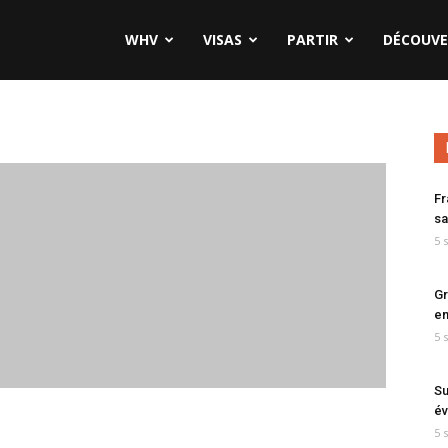
WHV
VISAS
PARTIR
DÉCOUVE
Fr
sa
5 
Gr
en
5 
Su
év
5 