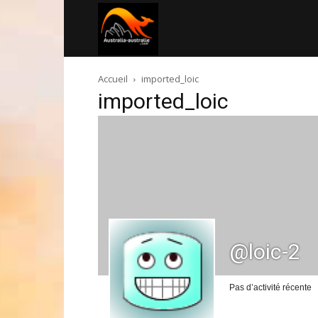
Australia-
Accueil
imported_loic
australie.com
imported_loic
@loic-2
Pas d’activité récente