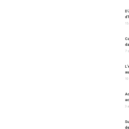
D’
d’
15
Ca
da
7 
L’
au
10
Ad
ac
3 
Su
de