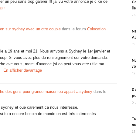
r un peu sans trop galérer !!! jai vu votre annonce je c ke ce
Gr
age
îl
26
ion sur sydney avec un otre couple
dans le forum
Colocation
Na
Au
19
elle a 19 ans et moi 21. Nous arrivons a Sydney le 1er janvier et
ucoup. Si vous avez plus de renseignement sur votre demande.
Nu
che avc vous, merci d’avance (si ca peut vous etre utile ma
vo
En afficher davantage
12
De
he des gens pour grande maison ou appart a sydney
dans le
po
5 
ur sydney et oué carément ca nous interresse.
si tu a encore besoin de monde on est très intérressés
To
no
21