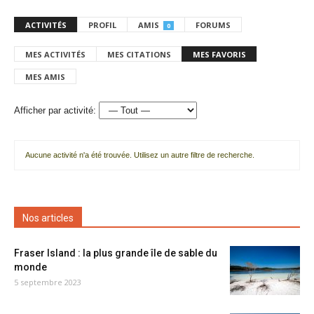
ACTIVITÉS
PROFIL
AMIS
FORUMS
0
MES ACTIVITÉS
MES CITATIONS
MES FAVORIS
MES AMIS
Afficher par activité:
Aucune activité n'a été trouvée. Utilisez un autre filtre de recherche.
Nos articles
Fraser Island : la plus grande île de sable du
monde
5 septembre 2023