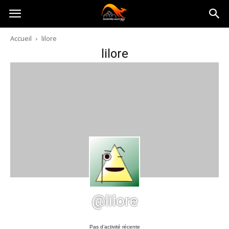
Australia-
Accueil
lilore
lilore
australie.com
@lilore
Pas d’activité récente