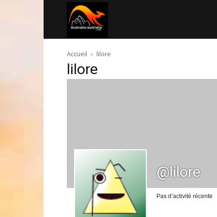
Australia-
Accueil
lilore
australie.com
lilore
@lilore
Pas d’activité récente