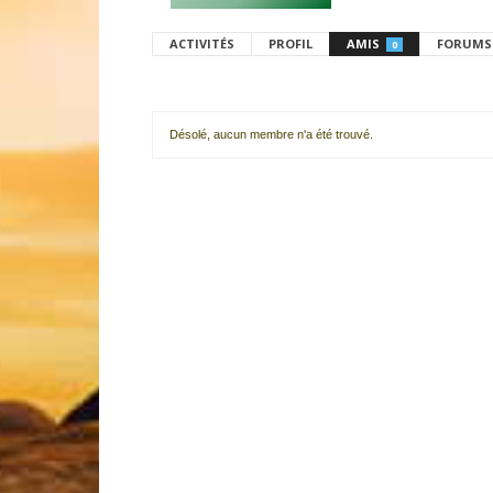
ACTIVITÉS
PROFIL
AMIS
FORUMS
0
Désolé, aucun membre n'a été trouvé.
Mes
amis