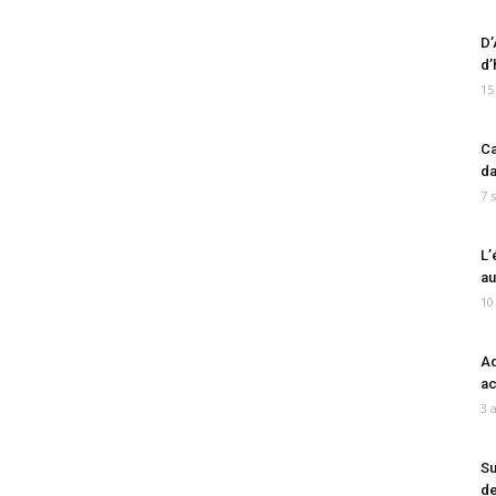
D’
d’
15
Ca
da
7 
L’
au
10
Ad
ac
3 
Su
de