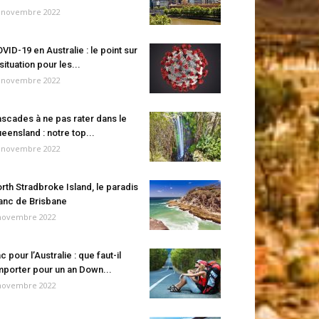
 novembre 2022
VID-19 en Australie : le point sur
 situation pour les...
 novembre 2022
scades à ne pas rater dans le
eensland : notre top...
 novembre 2022
rth Stradbroke Island, le paradis
anc de Brisbane
novembre 2022
c pour l’Australie : que faut-il
porter pour un an Down...
novembre 2022