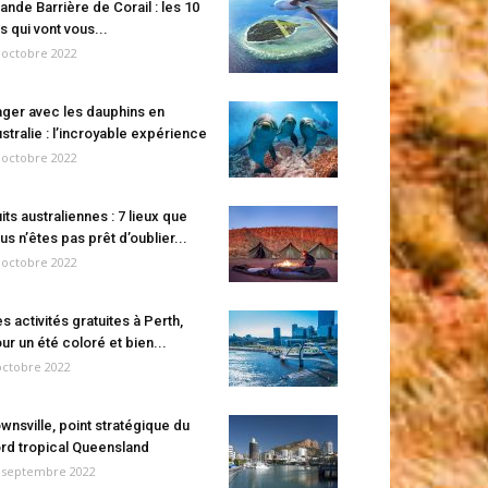
ande Barrière de Corail : les 10
es qui vont vous...
 octobre 2022
ger avec les dauphins en
stralie : l’incroyable expérience
 octobre 2022
its australiennes : 7 lieux que
us n’êtes pas prêt d’oublier...
 octobre 2022
s activités gratuites à Perth,
ur un été coloré et bien...
octobre 2022
wnsville, point stratégique du
rd tropical Queensland
 septembre 2022