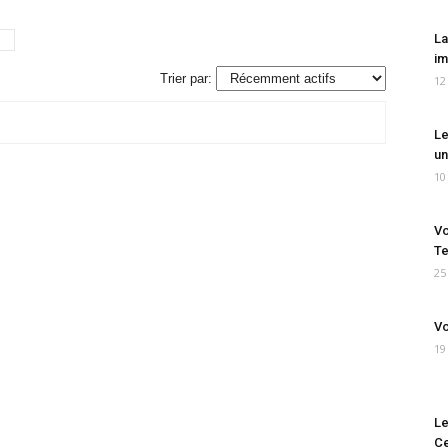
La
im
Trier par:
12
Le
un
10
Vo
Te
25
Vo
19
Le
Ce