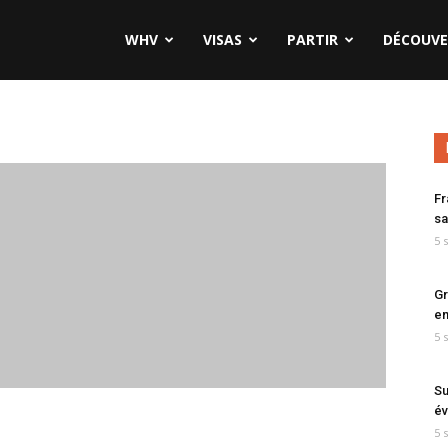
WHV
VISAS
PARTIR
DÉCOUVE
Fr
sa
5 
Gr
en
5 
Su
év
5 