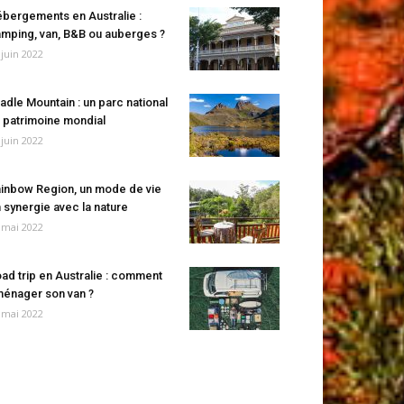
bergements en Australie :
mping, van, B&B ou auberges ?
 juin 2022
adle Mountain : un parc national
 patrimoine mondial
 juin 2022
inbow Region, un mode de vie
 synergie avec la nature
 mai 2022
ad trip en Australie : comment
énager son van ?
 mai 2022