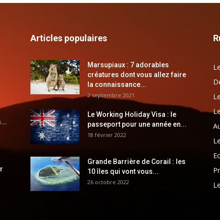
Articles populaires
R
Marsupiaux : 7 adorables
Le
créatures dont vous allez faire
Dé
la connaissance...
2 septembre 2021
Le
Le
Le Working Holiday Visa : le
...
passeport pour une année en...
Au
18 février 2022
Le
E
Grande Barrière de Corail : les
r
Pr
10 îles qui vont vous...
26 octobre 2022
Le