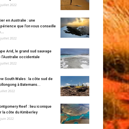
 juillet 2022
ier en Australie : une
périence que l’on vous conseille
...
 juillet 2022
pe Arid, le grand sud sauvage
 l’Australie occidentale
 juillet 2022
w South Wales : la côte sud de
llongong à Batemans...
juillet 2022
ntgomery Reef : lieu iconique
r la côte du Kimberley
 juin 2022