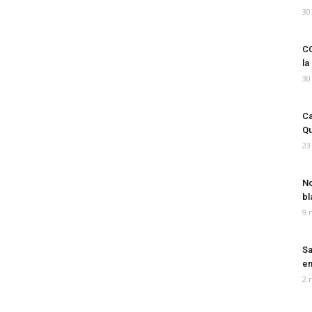
30
CO
la
30
Ca
Qu
23
No
bl
9 
Sa
em
2 