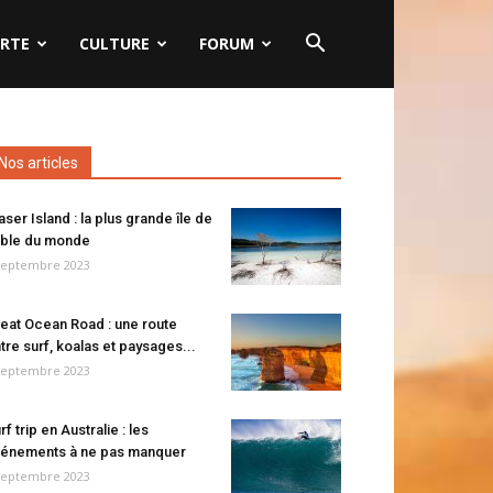
RTE
CULTURE
FORUM
Nos articles
aser Island : la plus grande île de
ble du monde
septembre 2023
eat Ocean Road : une route
tre surf, koalas et paysages...
septembre 2023
rf trip en Australie : les
énements à ne pas manquer
septembre 2023