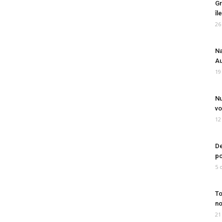
Gr
îl
26
Na
Au
19
Nu
vo
12
De
po
5 
To
no
21