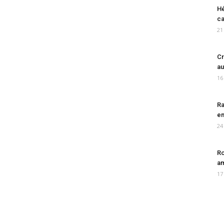
Hé
ca
21
Cr
au
16
Ra
en
24
Ro
am
17