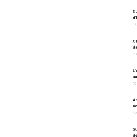
D’
d’
15
Ca
da
7 
L’
au
10
Ad
ac
3 
Su
de