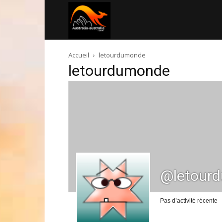
Australia-
Accueil
letourdumonde
australie.com
letourdumonde
@letour
Pas d’activité récente