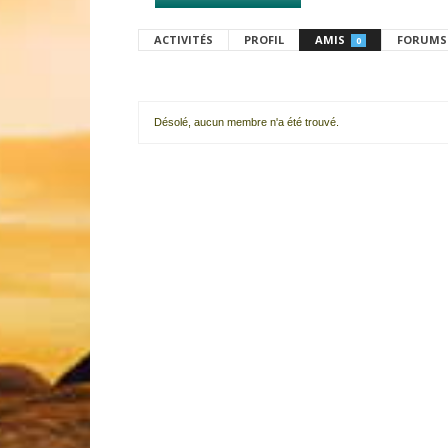
ACTIVITÉS
PROFIL
AMIS
FORUMS
0
Désolé, aucun membre n'a été trouvé.
Mes
amis