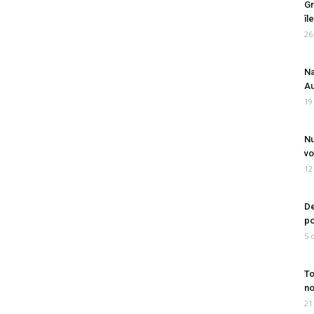
Gr
îl
26
Na
Au
19
Nu
vo
12
De
po
5 
To
no
21