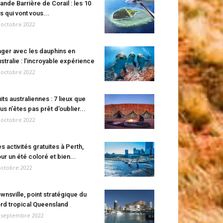
ande Barrière de Corail : les 10
es qui vont vous...
 octobre 2022
ger avec les dauphins en
stralie : l’incroyable expérience
 octobre 2022
its australiennes : 7 lieux que
us n’êtes pas prêt d’oublier...
 octobre 2022
s activités gratuites à Perth,
ur un été coloré et bien...
octobre 2022
wnsville, point stratégique du
rd tropical Queensland
 septembre 2022