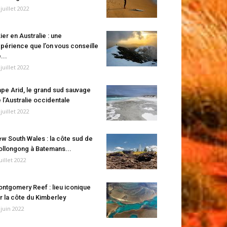
 juillet 2022
ier en Australie : une
périence que l’on vous conseille
...
 juillet 2022
pe Arid, le grand sud sauvage
 l’Australie occidentale
 juillet 2022
w South Wales : la côte sud de
llongong à Batemans...
juillet 2022
ntgomery Reef : lieu iconique
r la côte du Kimberley
 juin 2022