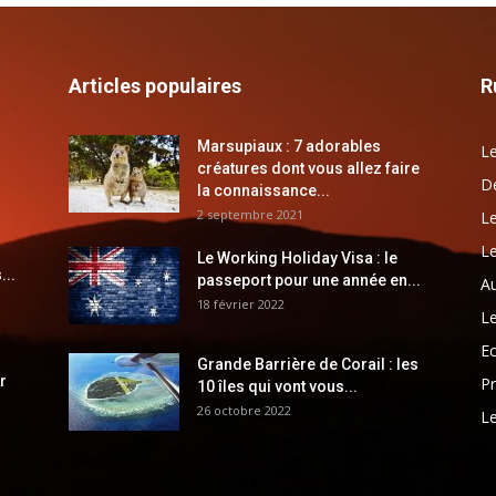
Articles populaires
R
Marsupiaux : 7 adorables
Le
créatures dont vous allez faire
Dé
la connaissance...
2 septembre 2021
Le
Le
Le Working Holiday Visa : le
...
passeport pour une année en...
Au
18 février 2022
Le
E
Grande Barrière de Corail : les
r
Pr
10 îles qui vont vous...
26 octobre 2022
Le