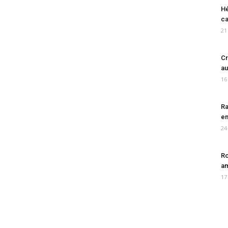
Hé
ca
21
Cr
au
16
Ra
en
24
Ro
am
17