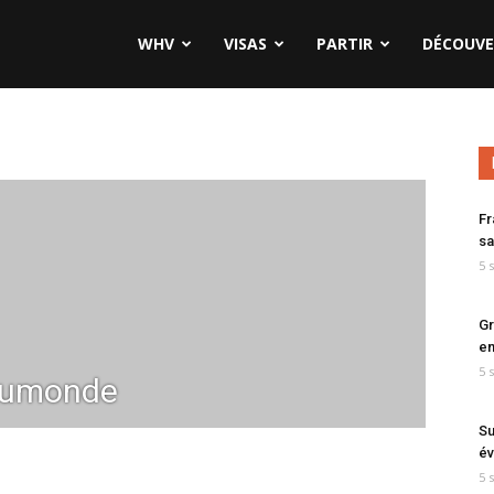
WHV
VISAS
PARTIR
DÉCOUVE
Fr
sa
5 
Gr
en
5 
dumonde
Su
év
5 