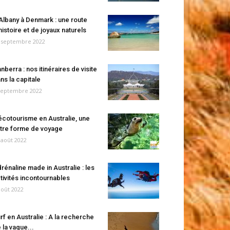
Albany à Denmark : une route
histoire et de joyaux naturels
 septembre 2022
nberra : nos itinéraires de visite
ns la capitale
septembre 2022
écotourisme en Australie, une
tre forme de voyage
 août 2022
rénaline made in Australie : les
tivités incontournables
août 2022
rf en Australie : A la recherche
 la vague...