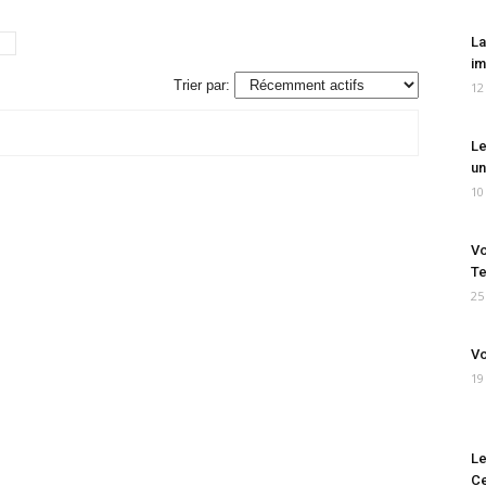
La
im
Trier par:
12
Le
un
10
Vo
Te
25
Vo
19
Le
Ce