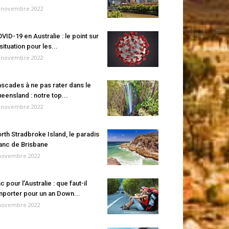
 novembre 2022
VID-19 en Australie : le point sur
 situation pour les...
 novembre 2022
scades à ne pas rater dans le
eensland : notre top...
 novembre 2022
rth Stradbroke Island, le paradis
anc de Brisbane
novembre 2022
c pour l’Australie : que faut-il
porter pour un an Down...
novembre 2022