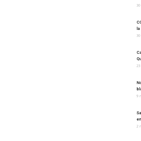
30
CO
la
30
Ca
Qu
23
No
bl
9 
Sa
em
2 