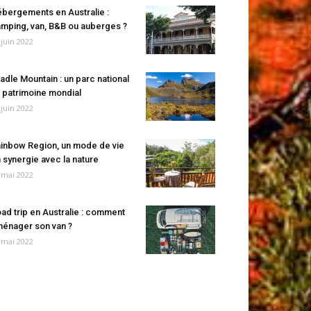
bergements en Australie :
mping, van, B&B ou auberges ?
 juin 2022
adle Mountain : un parc national
 patrimoine mondial
 juin 2022
inbow Region, un mode de vie
 synergie avec la nature
 mai 2022
ad trip en Australie : comment
énager son van ?
 mai 2022