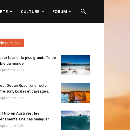
RTE
CULTURE
FORUM
Nos articles
aser Island : la plus grande île de
ble du monde
septembre 2023
eat Ocean Road : une route
tre surf, koalas et paysages...
septembre 2023
rf trip en Australie : les
énements à ne pas manquer
septembre 2023