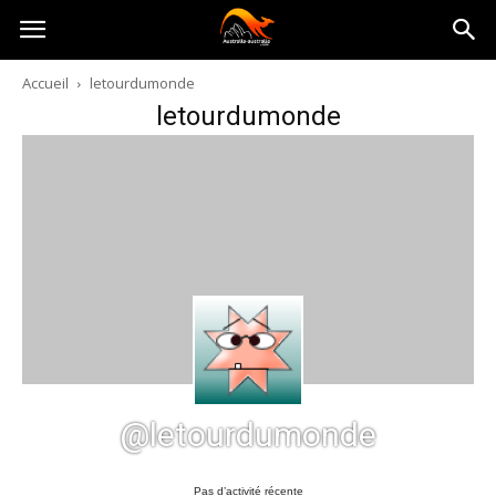
Australia-
Accueil
letourdumonde
letourdumonde
australie.com
@letourdumonde
Pas d’activité récente