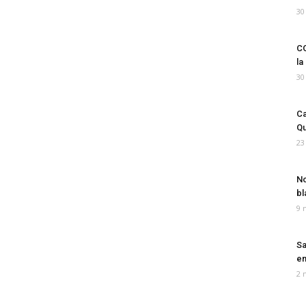
30
CO
la
30
Ca
Qu
23
No
bl
9 
Sa
em
2 