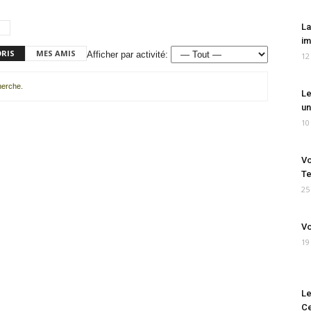
La
im
ORIS
MES AMIS
Afficher par activité:
12
cherche.
Le
un
10
Vo
Te
25
Vo
19
Le
Ce