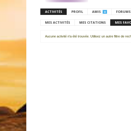
ACTIVITÉS
PROFIL
AMIS
FORUMS
0
MES ACTIVITÉS
MES CITATIONS
MES FAV
Aucune activité n'a été trouvée. Utilisez un autre filtre de re