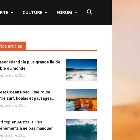
RTE
CULTURE
FORUM
Nos articles
aser Island : la plus grande île de
ble du monde
septembre 2023
eat Ocean Road : une route
tre surf, koalas et paysages...
septembre 2023
rf trip en Australie : les
énements à ne pas manquer
septembre 2023