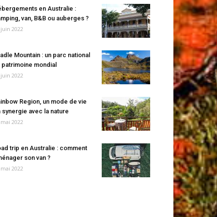
bergements en Australie :
mping, van, B&B ou auberges ?
 juin 2022
adle Mountain : un parc national
 patrimoine mondial
 juin 2022
inbow Region, un mode de vie
 synergie avec la nature
 mai 2022
ad trip en Australie : comment
énager son van ?
 mai 2022