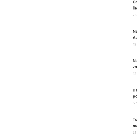
Gr
îl
26
Na
Au
19
Nu
vo
12
De
po
5 
To
no
21