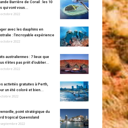
ande Barrière de Corail : les 10
es qui vont vous...
 octobre 2022
ger avec les dauphins en
stralie : l’incroyable expérience
 octobre 2022
its australiennes : 7 lieux que
us n’êtes pas prêt d’oublier...
 octobre 2022
s activités gratuites à Perth,
ur un été coloré et bien...
octobre 2022
wnsville, point stratégique du
rd tropical Queensland
 septembre 2022