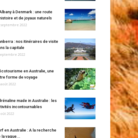
Albany à Denmark : une route
histoire et de joyaux naturels
 septembre 2022
nberra : nos itinéraires de visite
ns la capitale
septembre 2022
écotourisme en Australie, une
tre forme de voyage
 août 2022
rénaline made in Australie : les
tivités incontournables
août 2022
rf en Australie : A la recherche
 la vague...