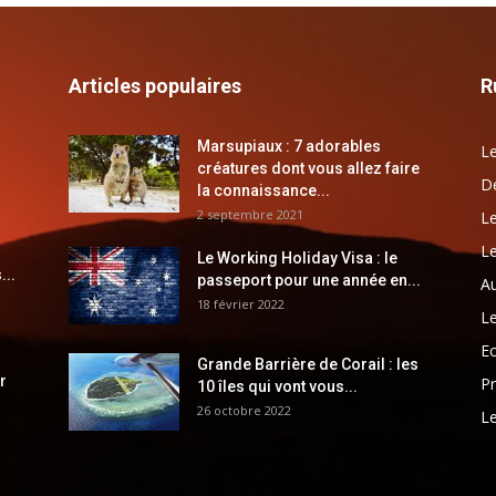
Articles populaires
R
Marsupiaux : 7 adorables
Le
créatures dont vous allez faire
Dé
la connaissance...
2 septembre 2021
Le
Le
Le Working Holiday Visa : le
...
passeport pour une année en...
Au
18 février 2022
Le
E
Grande Barrière de Corail : les
r
Pr
10 îles qui vont vous...
26 octobre 2022
Le