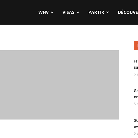
WHV
VISAS
PARTIR
DÉCOUVE
Fr
sa
5 
Gr
en
5 
Su
év
5 