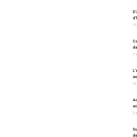
D’
d’
15
Ca
da
7 
L’
au
10
Ad
ac
3 
Su
de