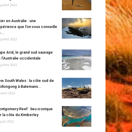
 juillet 2022
ier en Australie : une
périence que l’on vous conseille
...
 juillet 2022
pe Arid, le grand sud sauvage
 l’Australie occidentale
 juillet 2022
w South Wales : la côte sud de
llongong à Batemans...
juillet 2022
ntgomery Reef : lieu iconique
r la côte du Kimberley
 juin 2022