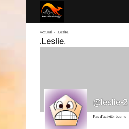
Australia-
Accueil
.Leslie.
australie.com
.Leslie.
@leslie-2
Pas d’activité récente