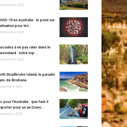
 novembre 2022
VID-19 en Australie : le point sur
 situation pour les...
 novembre 2022
scades à ne pas rater dans le
eensland : notre top...
 novembre 2022
rth Stradbroke Island, le paradis
anc de Brisbane
novembre 2022
c pour l’Australie : que faut-il
porter pour un an Down...
novembre 2022