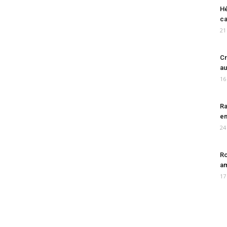
Hé
ca
21
Cr
au
16
Ra
en
24
Ro
am
17