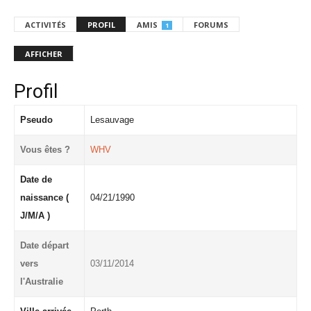
ACTIVITÉS
PROFIL
AMIS
FORUMS
1
AFFICHER
Profil
Pseudo
Lesauvage
Vous êtes ?
WHV
Date de
naissance (
04/21/1990
J/M/A )
Date départ
vers
03/11/2014
l'Australie