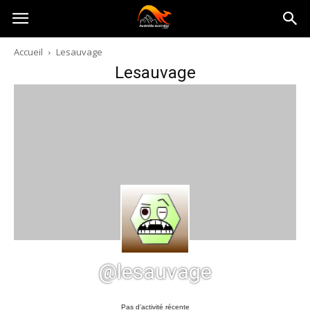
Australia-
Accueil
Lesauvage
Lesauvage
australie.com
@lesauvage
Pas d’activité récente