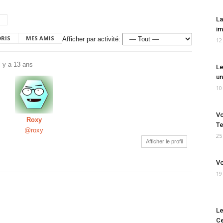
La
im
ORIS
MES AMIS
Afficher par activité:
12
il y a 13 ans
Le
un
10
Vo
Roxy
Te
@roxy
25
Afficher le profil
Vo
19
Le
Ce