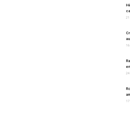
Hé
ca
21
Cr
au
16
Ra
en
24
Ro
am
17