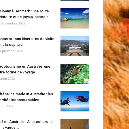
Albany à Denmark : une route
histoire et de joyaux naturels
 septembre 2022
nberra : nos itinéraires de visite
ns la capitale
septembre 2022
écotourisme en Australie, une
tre forme de voyage
 août 2022
rénaline made in Australie : les
tivités incontournables
août 2022
rf en Australie : A la recherche
 la vague...