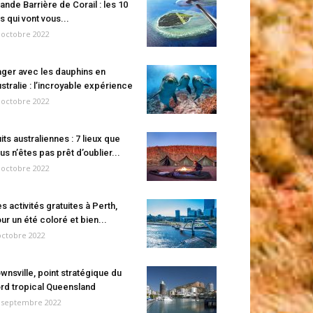
ande Barrière de Corail : les 10
es qui vont vous...
 octobre 2022
ger avec les dauphins en
stralie : l’incroyable expérience
 octobre 2022
its australiennes : 7 lieux que
us n’êtes pas prêt d’oublier...
 octobre 2022
s activités gratuites à Perth,
ur un été coloré et bien...
octobre 2022
wnsville, point stratégique du
rd tropical Queensland
 septembre 2022