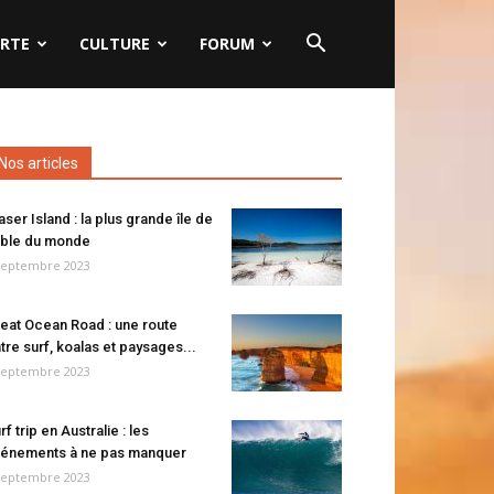
RTE
CULTURE
FORUM
Nos articles
aser Island : la plus grande île de
ble du monde
septembre 2023
eat Ocean Road : une route
tre surf, koalas et paysages...
septembre 2023
rf trip en Australie : les
énements à ne pas manquer
septembre 2023