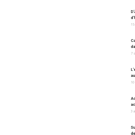
D’
d’
15
Ca
da
7 
L’
au
10
Ad
ac
3 
Su
de