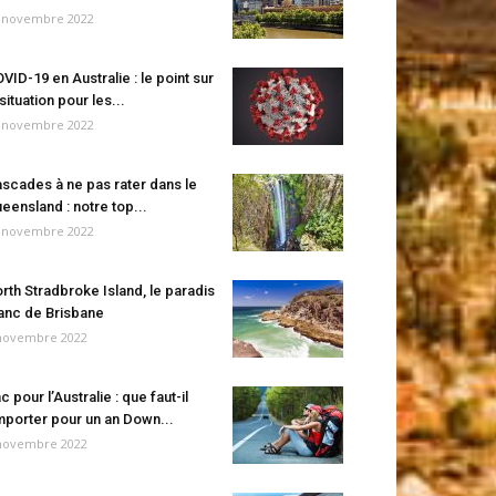
 novembre 2022
VID-19 en Australie : le point sur
 situation pour les...
 novembre 2022
scades à ne pas rater dans le
eensland : notre top...
 novembre 2022
rth Stradbroke Island, le paradis
anc de Brisbane
novembre 2022
c pour l’Australie : que faut-il
porter pour un an Down...
novembre 2022