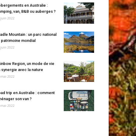
bergements en Australie :
mping, van, B&B ou auberges ?
 juin 2022
adle Mountain : un parc national
 patrimoine mondial
 juin 2022
inbow Region, un mode de vie
 synergie avec la nature
 mai 2022
ad trip en Australie : comment
énager son van ?
 mai 2022