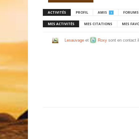
ACTIVITÉS
PROFIL
AMIS
FORUMS
1
MES ACTIVITÉS
MES CITATIONS
MES FAV
Lesauvage
et
Roxy
sont en contact