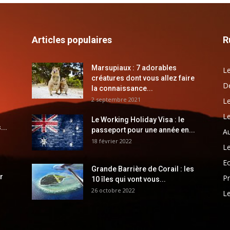
Articles populaires
R
Marsupiaux : 7 adorables
Le
créatures dont vous allez faire
Dé
la connaissance...
2 septembre 2021
Le
Le
Le Working Holiday Visa : le
...
passeport pour une année en...
Au
18 février 2022
Le
E
Grande Barrière de Corail : les
r
Pr
10 îles qui vont vous...
26 octobre 2022
Le