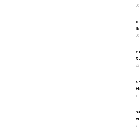
30
CO
la
30
Ca
Qu
23
No
bl
9 
Sa
em
2 