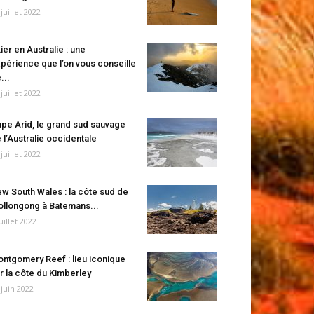
 juillet 2022
ier en Australie : une
périence que l’on vous conseille
...
 juillet 2022
pe Arid, le grand sud sauvage
 l’Australie occidentale
 juillet 2022
w South Wales : la côte sud de
llongong à Batemans...
juillet 2022
ntgomery Reef : lieu iconique
r la côte du Kimberley
 juin 2022