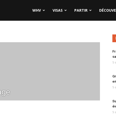
WHV
VISAS
PARTIR
DÉCOUVE
Fr
sa
5 
Gr
en
5 
age
Su
év
5 