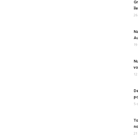
Gr
îl
26
Na
Au
19
Nu
vo
12
De
po
5 
To
no
21