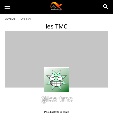
Australia-
Accueil
les TMC
les TMC
australie.com
@les-tmc
Pas d’activité récente