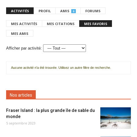
ACTIVITÉS
PROFIL
AMIS
FORUMS
0
MES ACTIVITÉS
MES CITATIONS
MES FAVORIS
MES AMIS
Afficher par activité:
Aucune activité n'a été trouvée. Utilisez un autre filtre de recherche.
Nos articles
Fraser Island : la plus grande île de sable du
monde
5 septembre 2023