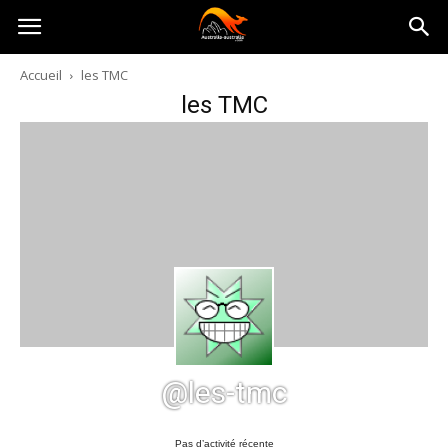
Australia-
Accueil
les TMC
les TMC
australie.com
@les-tmc
Pas d’activité récente