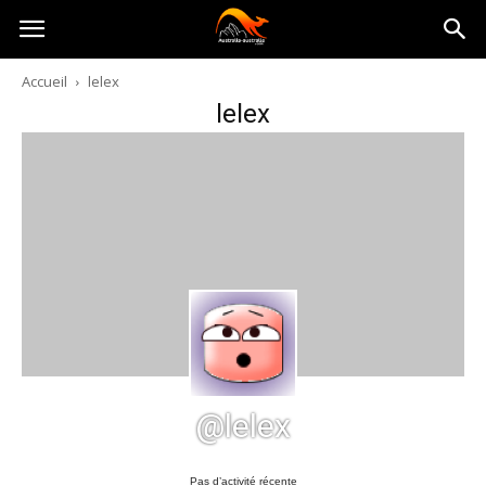
Australia-
Accueil
lelex
lelex
australie.com
@lelex
Pas d’activité récente