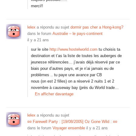
merci!!
lelex
a répondu au sujet
dormir pas cher a Hong-kong?
dans le forum
Australie – le pays-continent
il y a 21 ans
sur le site
http://www.hostelworld.com
tu choisis ta
destination et t’as la liste de toutes les auberges de
jeunesse référencées… j’avais déjà réservé par ce
biais pour d’autres pays, et je n’ai jamais eu de
problèmes .. tu paye une avance par CB
nous (on est 2 filles) on a réservé 2 nuits 1 et 2
novembre à causeway bay (près du World trade…
En afficher davantage
lelex
a répondu au sujet
¤¤ Farewell Party : [19/08/2005] Oz Gone Wild : ¤¤
dans le forum
Voyager ensemble
il y a 21 ans