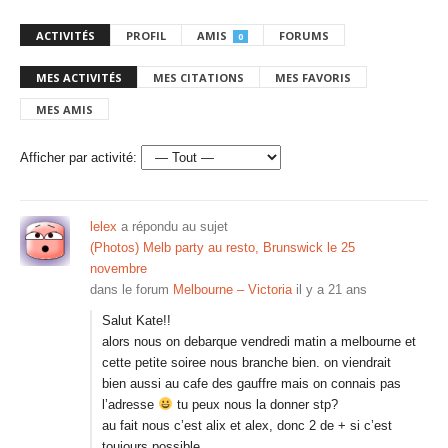
ACTIVITÉS
PROFIL
AMIS
FORUMS
0
MES ACTIVITÉS
MES CITATIONS
MES FAVORIS
MES AMIS
Afficher par activité:
lelex
a répondu au sujet
(Photos) Melb party au resto, Brunswick le 25
novembre
dans le forum
Melbourne – Victoria
il y a 21 ans
Salut Kate!!
alors nous on debarque vendredi matin a melbourne et
cette petite soiree nous branche bien. on viendrait
bien aussi au cafe des gauffre mais on connais pas
l’adresse
tu peux nous la donner stp?
au fait nous c’est alix et alex, donc 2 de + si c’est
toujours possible…..